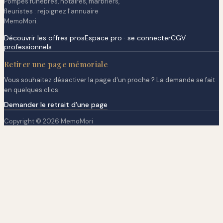
Pompes funèbres, notaires, marbriers,
fleuristes : rejoignez l'annuaire
MemoMori.
Découvrir les offres pros
Espace pro · se connecter
CGV
professionnels
Retirer une page mémoriale
Vous souhaitez désactiver la page d'un proche ? La demande se fait
en quelques clics.
Demander le retrait d'une page
Copyright © 2026 MemoMori