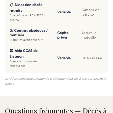
📋 Allocation décès
Caisses de
retraite
Variable
retraite
Agirc-Arrco · IRCANTEC ·
autres
🤝 Contrat obsèques /
Capital
Assureur ·
mutuelle
prévu
mutuelle
Si défunt avait souscrit
🏛️ Aide CCAS de
Sisteron
Variable
CCAS mairie
Sous conditions de
ressources
⚠️ Aides cumulables. Demande à effectuer dans les 2 ans qui suivent le
décès.
Questions fréquentes — Décès à