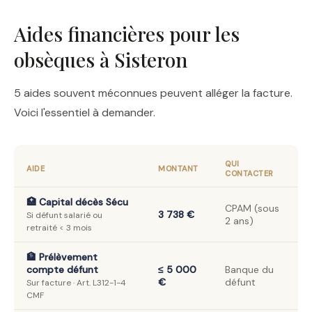
Aides financières pour les
obsèques à Sisteron
5 aides souvent méconnues peuvent alléger la facture.
Voici l'essentiel à demander.
QUI
AIDE
MONTANT
CONTACTER
🏥 Capital décès Sécu
CPAM (sous
3 738 €
Si défunt salarié ou
2 ans)
retraité < 3 mois
🏦 Prélèvement
compte défunt
≤ 5 000
Banque du
€
défunt
Sur facture · Art. L312-1-4
CMF