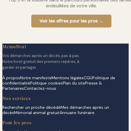
Top 3 et la visibilité dans le parcours personnalisé des famill
endeuillées de votre ville.
Voir les offres pour les pros →
MemoMori
Vos démarches après un décès, pas à pas.
Notre livret gratuit des premiers repères, à
garder et partager.
À propos
Notre manifeste
Mentions légales
CGU
Politique de
confidentialité
Politique cookies
Plan du site
Presse &
Partenaires
Contactez-nous
Nos services
Rechercher un proche décédé
Mes démarches après un
décès
Mémorial animal gratuit
Annuaire funéraire
Pour les pros