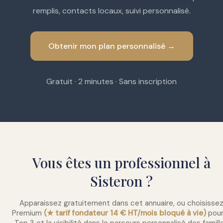
remplis, contacts locaux, suivi personnalisé.
Obtenir mon plan personnalisé →
Gratuit · 2 minutes · Sans inscription
Vous êtes un professionnel à
Sisteron ?
Apparaissez gratuitement dans cet annuaire, ou choisisse
Premium
(★ tarif fondateur 14 € HT/mois bloqué à vie)
pour