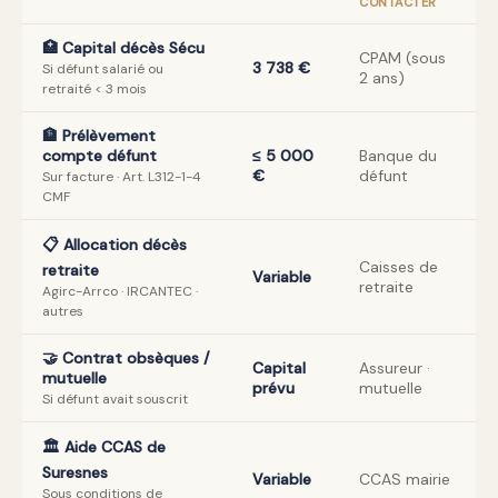
CONTACTER
🏥 Capital décès Sécu
CPAM (sous
3 738 €
Si défunt salarié ou
2 ans)
retraité < 3 mois
🏦 Prélèvement
compte défunt
≤ 5 000
Banque du
€
défunt
Sur facture · Art. L312-1-4
CMF
📋 Allocation décès
Caisses de
retraite
Variable
retraite
Agirc-Arrco · IRCANTEC ·
autres
🤝 Contrat obsèques /
Capital
Assureur ·
mutuelle
prévu
mutuelle
Si défunt avait souscrit
🏛️ Aide CCAS de
Suresnes
Variable
CCAS mairie
Sous conditions de