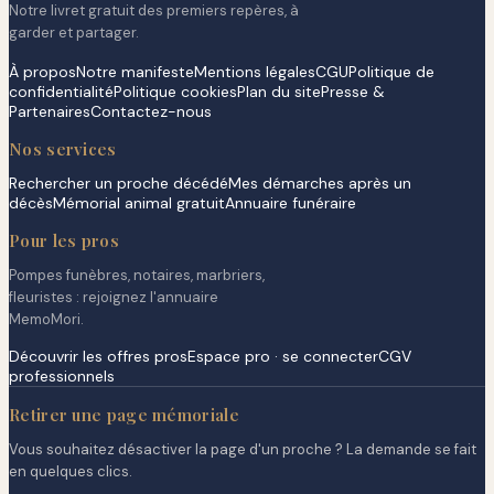
Notre livret gratuit des premiers repères, à
garder et partager.
À propos
Notre manifeste
Mentions légales
CGU
Politique de
confidentialité
Politique cookies
Plan du site
Presse &
Partenaires
Contactez-nous
Nos services
Rechercher un proche décédé
Mes démarches après un
décès
Mémorial animal gratuit
Annuaire funéraire
Pour les pros
Pompes funèbres, notaires, marbriers,
fleuristes : rejoignez l'annuaire
MemoMori.
Découvrir les offres pros
Espace pro · se connecter
CGV
professionnels
Retirer une page mémoriale
Vous souhaitez désactiver la page d'un proche ? La demande se fait
en quelques clics.