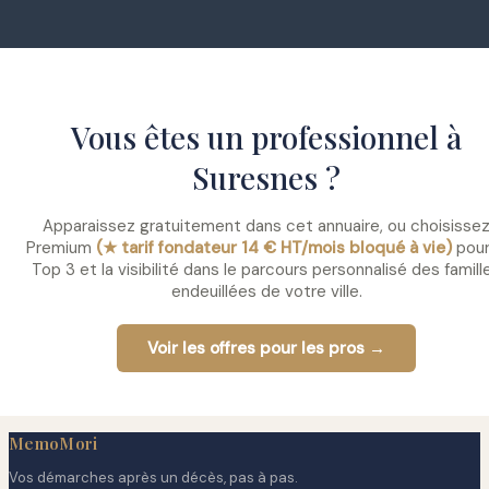
Vous êtes un professionnel à
Suresnes ?
Apparaissez gratuitement dans cet annuaire, ou choisisse
Premium
(★ tarif fondateur 14 € HT/mois bloqué à vie)
pour
Top 3 et la visibilité dans le parcours personnalisé des famill
endeuillées de votre ville.
Voir les offres pour les pros →
MemoMori
Vos démarches après un décès, pas à pas.