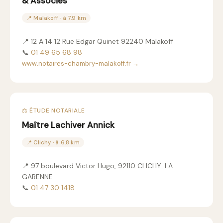
& Associes
📍 Malakoff · à 7.9 km
📍 12 A 14 12 Rue Edgar Quinet 92240 Malakoff
📞
01 49 65 68 98
www.notaires-chambry-malakoff.fr →
⚖️ ÉTUDE NOTARIALE
Maître Lachiver Annick
📍 Clichy · à 6.8 km
📍 97 boulevard Victor Hugo, 92110 CLICHY-LA-
GARENNE
📞
01 47 30 1418