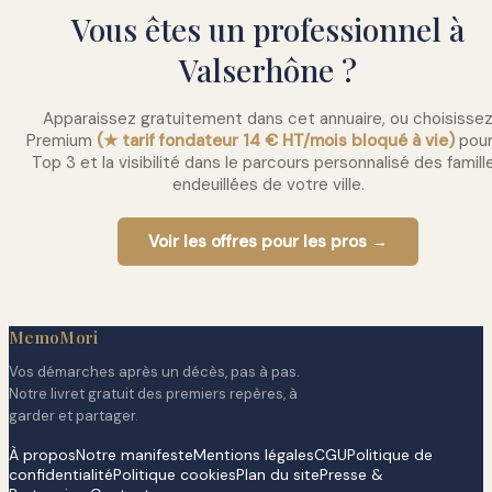
Vous êtes un professionnel à
Valserhône ?
Apparaissez gratuitement dans cet annuaire, ou choisisse
Premium
(★ tarif fondateur 14 € HT/mois bloqué à vie)
pour
Top 3 et la visibilité dans le parcours personnalisé des famill
endeuillées de votre ville.
Voir les offres pour les pros →
MemoMori
Vos démarches après un décès, pas à pas.
Notre livret gratuit des premiers repères, à
garder et partager.
À propos
Notre manifeste
Mentions légales
CGU
Politique de
confidentialité
Politique cookies
Plan du site
Presse &