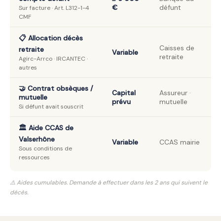
€
défunt
Sur facture · Art. L312-1-4
CMF
📋 Allocation décès
Caisses de
retraite
Variable
retraite
Agirc-Arrco · IRCANTEC ·
autres
🤝 Contrat obsèques /
Capital
Assureur ·
mutuelle
prévu
mutuelle
Si défunt avait souscrit
🏛️ Aide CCAS de
Valserhône
Variable
CCAS mairie
Sous conditions de
ressources
⚠️ Aides cumulables. Demande à effectuer dans les 2 ans qui suivent le
décès.