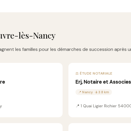
uvre-lès-Nancy
gnent les familles pour les démarches de succession après u
⚖️ ÉTUDE NOTARIALE
ire
Erj, Notaire et Associes
📍 Nancy · à 3.8 km
y
📍 1 Quai Ligier Richier 540