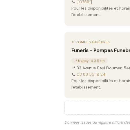
📞
["0759"]
Pour les disponibilités et hor
l'établissement.
⚱️ POMPES FUNÈBRES
Funeris - Pompes Funebr
📍 Nancy · à 3.8 km
📍 32 Avenue Paul Doumer, 5
📞
03 83 55 19 24
Pour les disponibilités et hor
l'établissement.
Données issues du registre officiel de