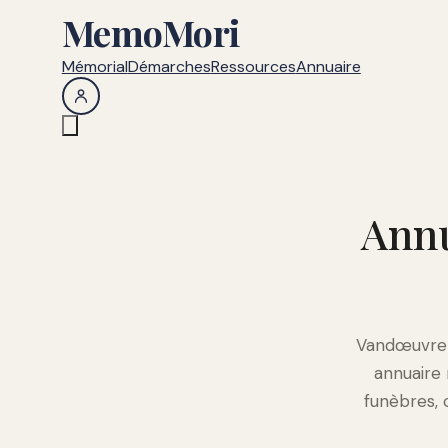
MemoMori
Mémorial
Démarches
Ressources
Annuaire
Annu
Vandœuvre-l
annuaire
funèbres, 