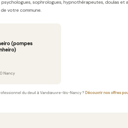
res, psychologues, sophrologues, hypnothérapeutes, doulas e
es de votre commune.
nheiro (pompes
nheiro)
00 Nancy
rofessionnel du deuil à Vandœuvre-lès-Nancy ?
Découvrir nos offres po