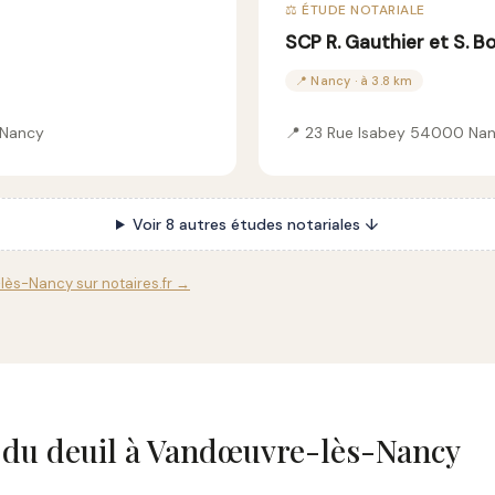
⚖️ ÉTUDE NOTARIALE
SCP R. Gauthier et S. B
📍 Nancy · à 3.8 km
 Nancy
📍 23 Rue Isabey 54000 Na
Voir 8 autres études notariales ↓
lès-Nancy sur notaires.fr →
s du deuil à Vandœuvre-lès-Nancy