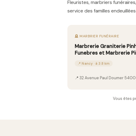
Fleuristes, marbriers funérai
service des familles endeuillé
🪦 MARBRIER FUNÉRAIRE
Marbrerie Graniterie Pi
Funebres et Marbrerie Pi
📍 Nancy · à 3.8 km
📍 32 Avenue Paul Doumer 540
Vous êtes p