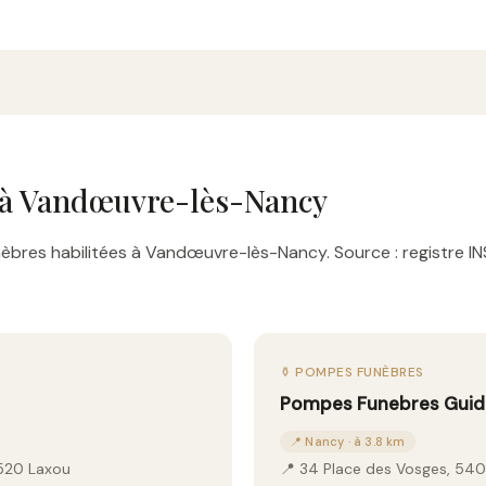
 à Vandœuvre-lès-Nancy
bres habilitées à Vandœuvre-lès-Nancy. Source : registre IN
⚱️ POMPES FUNÈBRES
Pompes Funebres Gui
📍 Nancy · à 3.8 km
4520 Laxou
📍 34 Place des Vosges, 54