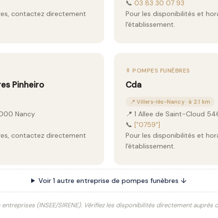
📞
03 83 30 07 93
aires, contactez directement
Pour les disponibilités et ho
l'établissement.
⚱️ POMPES FUNÈBRES
es Pinheiro
Cda
📍 Villers-lès-Nancy · à 2.1 km
4000 Nancy
📍 1 Allee de Saint-Cloud 54
📞
["0759"]
aires, contactez directement
Pour les disponibilités et ho
l'établissement.
Voir 1 autre entreprise de pompes funèbres ↓
s entreprises (INSEE/SIRENE). Vérifiez les disponibilités directement auprès