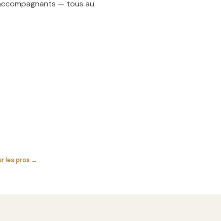
t accompagnants — tous au
ur les pros →