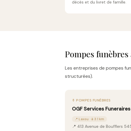
décès et du livret de famille.
Pompes funèbres
Les entreprises de pompes funè
structurées).
⚱️ POMPES FUNÈBRES
OGF Services Funeraires
📍 Laxou · à 3.1 km
📍 413 Avenue de Boufflers 5