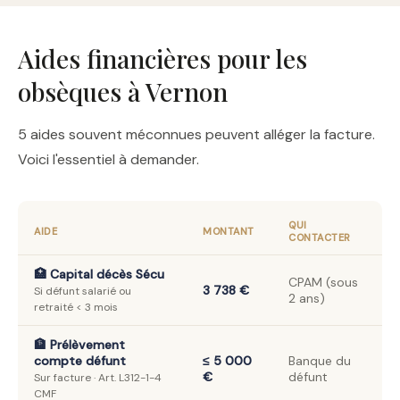
Aides financières pour les
obsèques à Vernon
5 aides souvent méconnues peuvent alléger la facture.
Voici l'essentiel à demander.
QUI
AIDE
MONTANT
CONTACTER
🏥 Capital décès Sécu
CPAM (sous
3 738 €
Si défunt salarié ou
2 ans)
retraité < 3 mois
🏦 Prélèvement
compte défunt
≤ 5 000
Banque du
€
défunt
Sur facture · Art. L312-1-4
CMF