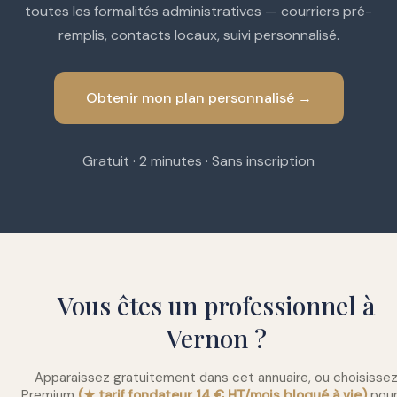
toutes les formalités administratives — courriers pré-
remplis, contacts locaux, suivi personnalisé.
Obtenir mon plan personnalisé →
Gratuit · 2 minutes · Sans inscription
Vous êtes un professionnel à
Vernon ?
Apparaissez gratuitement dans cet annuaire, ou choisisse
Premium
(★ tarif fondateur 14 € HT/mois bloqué à vie)
pour