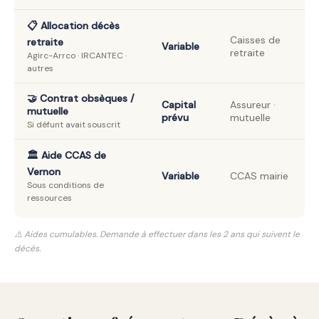
📋 Allocation décès
Caisses de
retraite
Variable
retraite
Agirc-Arrco · IRCANTEC ·
autres
🤝 Contrat obsèques /
Capital
Assureur ·
mutuelle
prévu
mutuelle
Si défunt avait souscrit
🏛️ Aide CCAS de
Vernon
Variable
CCAS mairie
Sous conditions de
ressources
⚠️ Aides cumulables. Demande à effectuer dans les 2 ans qui suivent le
décès.