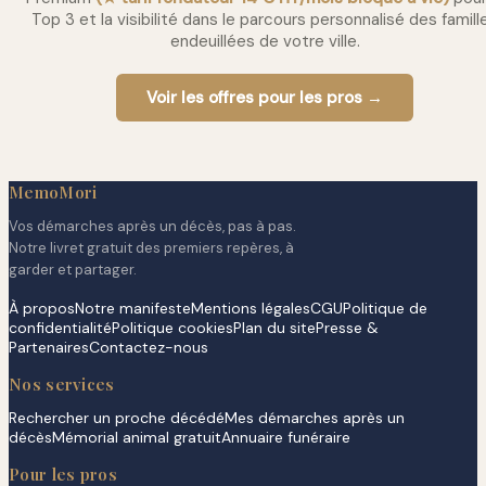
Top 3 et la visibilité dans le parcours personnalisé des famill
endeuillées de votre ville.
Voir les offres pour les pros →
MemoMori
Vos démarches après un décès, pas à pas.
Notre livret gratuit des premiers repères, à
garder et partager.
À propos
Notre manifeste
Mentions légales
CGU
Politique de
confidentialité
Politique cookies
Plan du site
Presse &
Partenaires
Contactez-nous
Nos services
Rechercher un proche décédé
Mes démarches après un
décès
Mémorial animal gratuit
Annuaire funéraire
Pour les pros