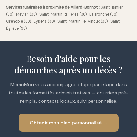
Services funéraires à proximité de Villard-Bonnot :
Saint-Ismier
(38)
·
Meylan (38)
·
Saint-Martin-d'Hères (38)
·
La Tronche (38)
·
Grenoble (38)
·
Eybens (38)
·
Saint-Martin-le-Vinoux (38)
·
Saint-
Égrève (38)
Besoin d'aide pour les
démarches après un décès ?
MemoMori vous accompagne étape par étape dans
toutes les formalités administratives — courriers pré-
remplis, contacts locaux, suivi personnalisé.
Obtenir mon plan personnalisé →