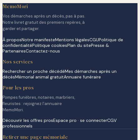
MemoMori
Vos démarches après un décès, pas à pas.
Notre livret gratuit des premiers repères, à
garder et partager.
À propos
Notre manifeste
Mentions légales
CGU
Politique de
confidentialité
Politique cookies
Plan du site
Presse &
Partenaires
Contactez-nous
Nos services
Rechercher un proche décédé
Mes démarches après un
décès
Mémorial animal gratuit
Annuaire funéraire
Pour les pros
Pompes funèbres, notaires, marbriers,
fleuristes : rejoignez l'annuaire
MemoMori.
Découvrir les offres pros
Espace pro · se connecter
CGV
professionnels
Retirer une page mémoriale