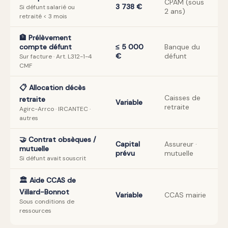
CPAM (sous
3 738 €
Si défunt salarié ou
2 ans)
retraité < 3 mois
🏦 Prélèvement
compte défunt
≤ 5 000
Banque du
€
défunt
Sur facture · Art. L312-1-4
CMF
📋 Allocation décès
Caisses de
retraite
Variable
retraite
Agirc-Arrco · IRCANTEC ·
autres
🤝 Contrat obsèques /
Capital
Assureur ·
mutuelle
prévu
mutuelle
Si défunt avait souscrit
🏛️ Aide CCAS de
Villard-Bonnot
Variable
CCAS mairie
Sous conditions de
ressources