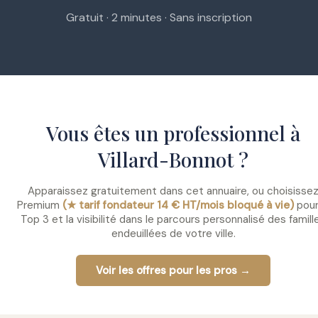
Gratuit · 2 minutes · Sans inscription
Vous êtes un professionnel à
Villard-Bonnot ?
Apparaissez gratuitement dans cet annuaire, ou choisisse
Premium
(★ tarif fondateur 14 € HT/mois bloqué à vie)
pour
Top 3 et la visibilité dans le parcours personnalisé des famill
endeuillées de votre ville.
Voir les offres pour les pros →