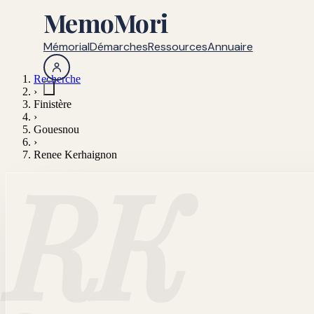
MemoMori
Mémorial
Démarches
Ressources
Annuaire
Recherche
›
Finistère
›
Gouesnou
›
Renee Kerhaignon
RK