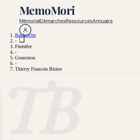
MemoMori
Mémorial
Démarches
Ressources
Annuaire
Recherche
›
Finistère
›
Gouesnou
›
Thierry Francois Bizien
TB