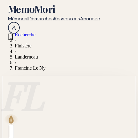
MemoMori
Mémorial
Démarches
Ressources
Annuaire
Recherche
›
Finistère
›
Landerneau
›
Francine Le Ny
FL