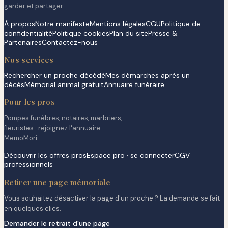
garder et partager.
À propos
Notre manifeste
Mentions légales
CGU
Politique de
confidentialité
Politique cookies
Plan du site
Presse &
Partenaires
Contactez-nous
Nos services
Rechercher un proche décédé
Mes démarches après un
décès
Mémorial animal gratuit
Annuaire funéraire
Pour les pros
Pompes funèbres, notaires, marbriers,
fleuristes : rejoignez l'annuaire
MemoMori.
Découvrir les offres pros
Espace pro · se connecter
CGV
professionnels
Retirer une page mémoriale
Vous souhaitez désactiver la page d'un proche ? La demande se fait
en quelques clics.
Demander le retrait d'une page