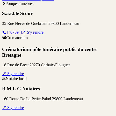
⚱️
Pompes funèbres
S.a.r.l.le Scour
35 Rue Herve de Guebriant 29800 Landerneau
📞
["0759"]
📍
S'y rendre
🕊️
Crematorium
Crématorium pôle funéraire public du centre
Bretagne
18 Rue de Brest 29270 Carhaix-Plouguer
📍
S'y rendre
⚖️
Notaire local
B M L G Notaires
160 Route De La Petite Palud 29800 Landerneau
📍
S'y rendre