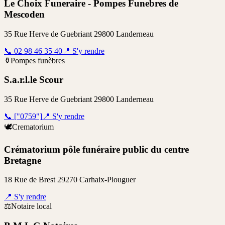
Le Choix Funeraire - Pompes Funebres de
Mescoden
35 Rue Herve de Guebriant 29800 Landerneau
📞
02 98 46 35 40
📍
S'y rendre
⚱️
Pompes funèbres
S.a.r.l.le Scour
35 Rue Herve de Guebriant 29800 Landerneau
📞
["0759"]
📍
S'y rendre
🕊️
Crematorium
Crématorium pôle funéraire public du centre
Bretagne
18 Rue de Brest 29270 Carhaix-Plouguer
📍
S'y rendre
⚖️
Notaire local