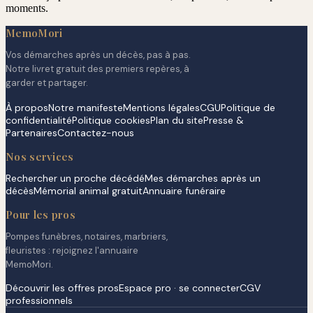
moments.
MemoMori
Vos démarches après un décès, pas à pas.
Notre livret gratuit des premiers repères, à
garder et partager.
À propos
Notre manifeste
Mentions légales
CGU
Politique de
confidentialité
Politique cookies
Plan du site
Presse &
Partenaires
Contactez-nous
Nos services
Rechercher un proche décédé
Mes démarches après un
décès
Mémorial animal gratuit
Annuaire funéraire
Pour les pros
Pompes funèbres, notaires, marbriers,
fleuristes : rejoignez l'annuaire
MemoMori.
Découvrir les offres pros
Espace pro · se connecter
CGV
professionnels