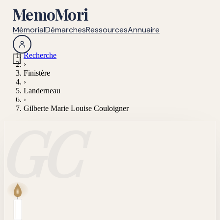
MemoMori
Mémorial
Démarches
Ressources
Annuaire
Recherche
›
Finistère
›
Landerneau
›
Gilberte Marie Louise Couloigner
GC