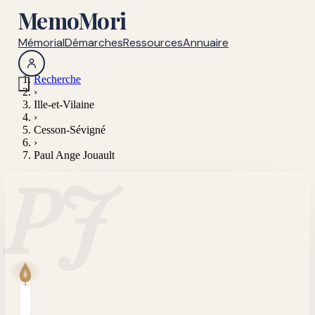
MemoMori
Mémorial
Démarches
Ressources
Annuaire
Recherche
›
Ille-et-Vilaine
›
Cesson-Sévigné
›
Paul Ange Jouault
PJ