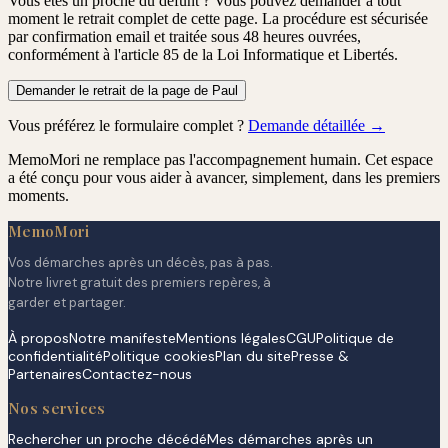
Vous êtes un proche du défunt ?
Vous pouvez demander à tout
moment le retrait complet de cette page. La procédure est
sécurisée
par confirmation email
et traitée
sous 48 heures ouvrées
,
conformément à l'article 85 de la Loi Informatique et Libertés.
Demander le retrait de la page de Paul
Vous préférez le formulaire complet ?
Demande détaillée →
MemoMori ne remplace pas l'accompagnement humain. Cet espace
a été conçu pour vous aider à avancer, simplement, dans les premiers
moments.
MemoMori
Vos démarches après un décès, pas à pas.
Notre livret gratuit des premiers repères, à
garder et partager.
À propos
Notre manifeste
Mentions légales
CGU
Politique de
confidentialité
Politique cookies
Plan du site
Presse &
Partenaires
Contactez-nous
Nos services
Rechercher un proche décédé
Mes démarches après un