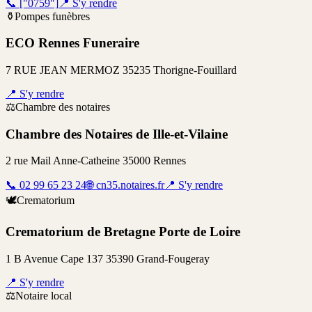
📞
["0759"]
📍
S'y rendre
⚱️
Pompes funèbres
ECO Rennes Funeraire
7 RUE JEAN MERMOZ 35235 Thorigne-Fouillard
📍
S'y rendre
⚖️
Chambre des notaires
Chambre des Notaires de Ille-et-Vilaine
2 rue Mail Anne-Catheine 35000 Rennes
📞
02 99 65 23 24
🌐
cn35.notaires.fr
📍
S'y rendre
🕊️
Crematorium
Crematorium de Bretagne Porte de Loire
1 B Avenue Cape 137 35390 Grand-Fougeray
📍
S'y rendre
⚖️
Notaire local