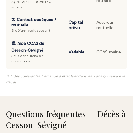
retraite
Agirc-Arrco · IRCANTEC ·
autres
🤝 Contrat obsèques /
Capital
Assureur ·
mutuelle
prévu
mutuelle
Si défunt avait souscrit
🏛️ Aide CCAS de
Cesson-Sévigné
Variable
CCAS mairie
Sous conditions de
ressources
⚠️ Aides cumulables. Demande à effectuer dans les 2 ans qui suivent le
décès.
Questions fréquentes — Décès à
Cesson-Sévigné