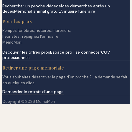
Rechercher un proche décédé
Mes démarches après un
décès
Mémorial animal gratuit
Annuaire funéraire
Pour les pros
Pompes funèbres, notaires, marbriers,
fleuristes : rejoignez l'annuaire
MemoMori.
Découvrir les offres pros
Espace pro · se connecter
CGV
professionnels
Retirer une page mémoriale
Vous souhaitez désactiver la page d'un proche ? La demande se fait
en quelques clics.
Demander le retrait d'une page
Copyright © 2026 MemoMori