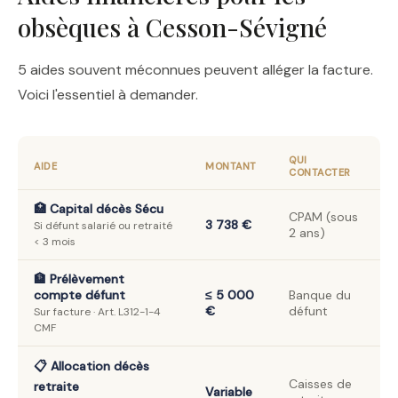
obsèques à Cesson-Sévigné
5 aides souvent méconnues peuvent alléger la facture.
Voici l'essentiel à demander.
QUI
AIDE
MONTANT
CONTACTER
🏥 Capital décès Sécu
CPAM (sous
3 738 €
Si défunt salarié ou retraité
2 ans)
< 3 mois
🏦 Prélèvement
compte défunt
≤ 5 000
Banque du
€
défunt
Sur facture · Art. L312-1-4
CMF
📋 Allocation décès
Caisses de
retraite
Variable