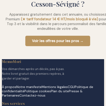
Cesson-Sévigné ?
Apparaissez gratuitement dans cet annuaire, ou choisisse
Premium
(★ tarif fondateur 14 € HT/mois bloqué à vie)
pour
Top 3 et la visibilité dans le parcours personnalisé des famill
endeuillées de votre ville.
Voir les offres pour les pros →
MemoMori
Vos démarches après un décès, pas à pas.
Notre livret gratuit des premiers repères, à
garder et partager.
À propos
Notre manifeste
Mentions légales
CGU
Politique de
confidentialité
Politique cookies
Plan du site
Presse &
Partenaires
Contactez-nous
Nos services