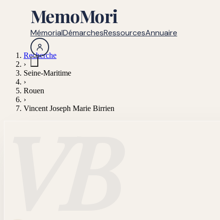
MemoMori
Mémorial
Démarches
Ressources
Annuaire
Recherche
›
Seine-Maritime
›
Rouen
›
Vincent Joseph Marie Birrien
VB