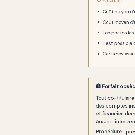
Coût moyen d’
Coût moyen d’
Les postes les
Il est possible
Certaines assu
🏦 Forfait obsè
Tout co-titulai
des comptes indi
et financier, dé
Aucune interven
Procédure
: pré