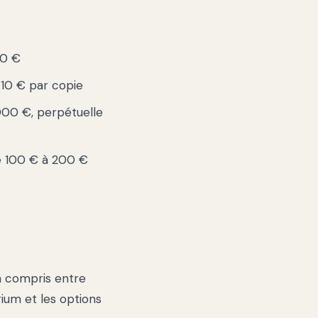
€
50 €
 10 € par copie
000 €, perpétuelle
re 100 € à 200 €
n compris entre
rium et les options