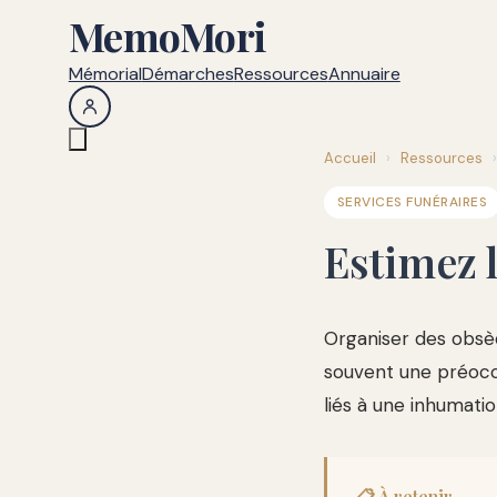
MemoMori
Mémorial
Démarches
Ressources
Annuaire
Accueil
›
Ressources
›
SERVICES FUNÉRAIRES
Estimez 
Organiser des obsèq
souvent une préoccu
liés à une inhumati
📋 À retenir