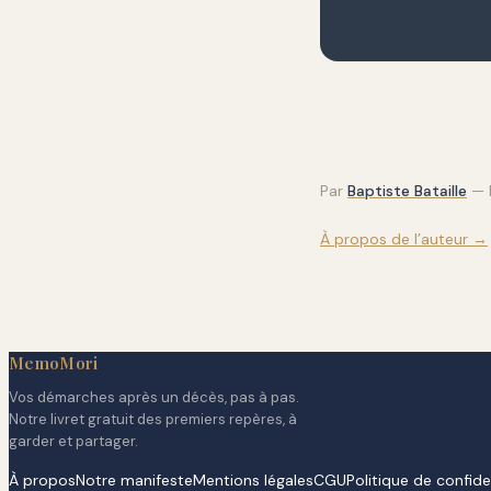
Par
Baptiste Bataille
—
À propos de l’auteur →
MemoMori
Vos démarches après un décès, pas à pas.
Notre livret gratuit des premiers repères, à
garder et partager.
À propos
Notre manifeste
Mentions légales
CGU
Politique de confide