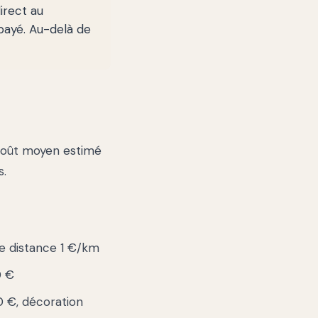
irect au
payé. Au-delà de
 coût moyen estimé
s.
ue distance 1 €/km
0 €
 €, décoration