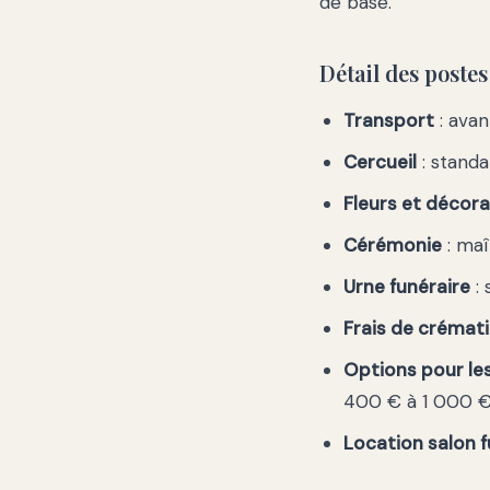
de base.
Détail des poste
Transport
: avan
Cercueil
: stand
Fleurs et décora
Cérémonie
: maî
Urne funéraire
: 
Frais de crémat
Options pour le
400 € à 1 000 €,
Location salon f