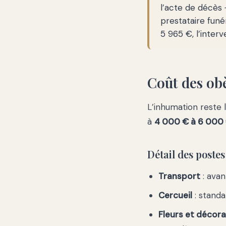
l’acte de décès 
prestataire fun
5 965 €, l’inter
Coût des ob
L’inhumation reste 
à
4 000 € à 6 000
Détail des poste
Transport
: avan
Cercueil
: stand
Fleurs et décora