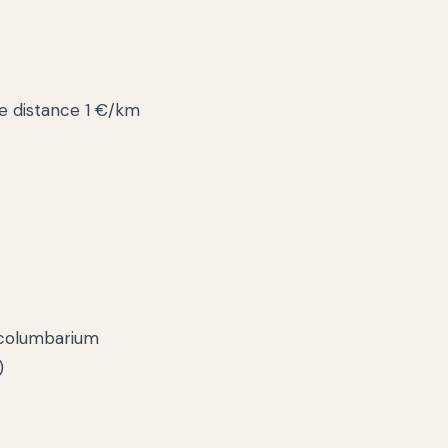
ue distance 1 €/km
, columbarium
)