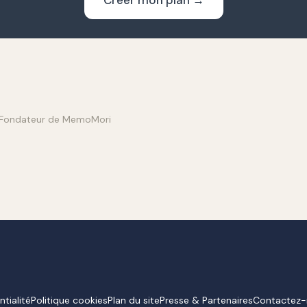
Créer mon plan →
Fondateur de MemoMori
ntialité
Politique cookies
Plan du site
Presse & Partenaires
Contactez-