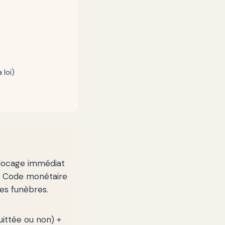
 loi)
blocage immédiat
u Code monétaire
es funèbres.
ittée ou non) +