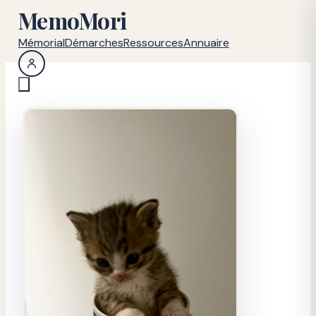
MemoMori
Mémorial
Démarches
Ressources
Annuaire