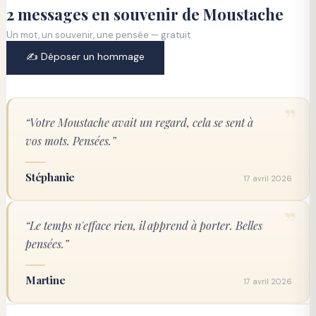
2 messages en souvenir de Moustache
Un mot, un souvenir, une pensée — gratuit
✍️ Déposer un hommage
”
“
Votre Moustache avait un regard, cela se sent à 
vos mots. Pensées.
”
Stéphanie
17 avril 2026
”
“
Le temps n'efface rien, il apprend à porter. Belles 
pensées.
”
Martine
17 avril 2026