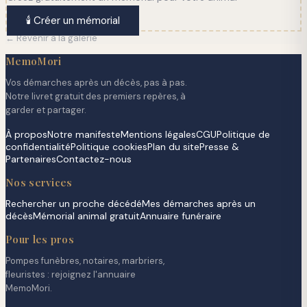
🕯️ Créer un mémorial
← Revenir à la galerie
MemoMori
Vos démarches après un décès, pas à pas.
Notre livret gratuit des premiers repères, à
garder et partager.
À propos
Notre manifeste
Mentions légales
CGU
Politique de
confidentialité
Politique cookies
Plan du site
Presse &
Partenaires
Contactez-nous
Nos services
Rechercher un proche décédé
Mes démarches après un
décès
Mémorial animal gratuit
Annuaire funéraire
Pour les pros
Pompes funèbres, notaires, marbriers,
fleuristes : rejoignez l'annuaire
MemoMori.