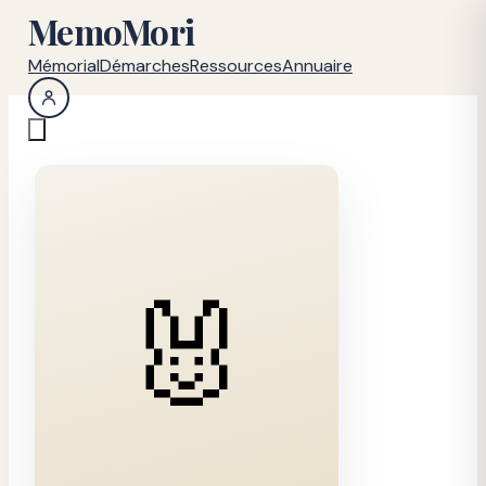
MemoMori
Mémorial
Démarches
Ressources
Annuaire
🐰