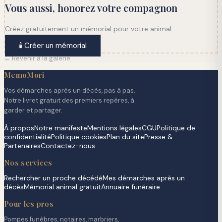
Vous aussi, honorez votre compagnon
Créez gratuitement un mémorial pour votre animal
🕯️ Créer un mémorial
← Revenir à la galerie
MemoMori
Vos démarches après un décès, pas à pas.
Notre livret gratuit des premiers repères, à
garder et partager.
À propos
Notre manifeste
Mentions légales
CGU
Politique de
confidentialité
Politique cookies
Plan du site
Presse &
Partenaires
Contactez-nous
Nos services
Rechercher un proche décédé
Mes démarches après un
décès
Mémorial animal gratuit
Annuaire funéraire
Pour les pros
Pompes funèbres, notaires, marbriers,