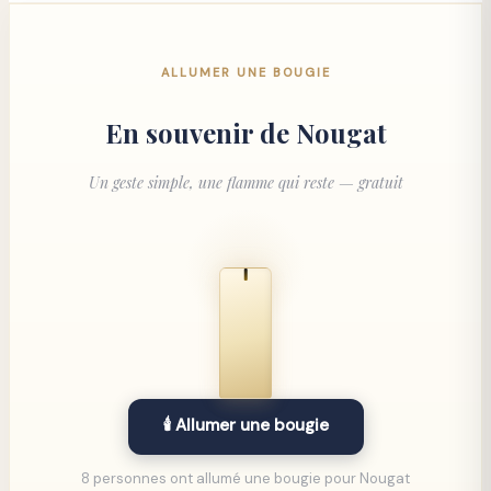
ALLUMER UNE BOUGIE
En souvenir de
Nougat
Un geste simple, une flamme qui reste — gratuit
🕯️ Allumer une bougie
8 personnes ont allumé une bougie pour Nougat