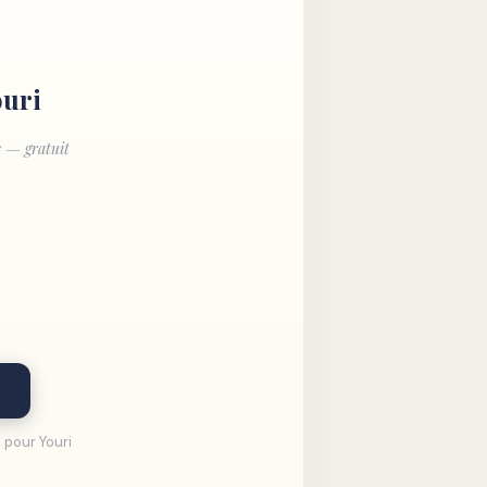
ouri
e — gratuit
 pour Youri