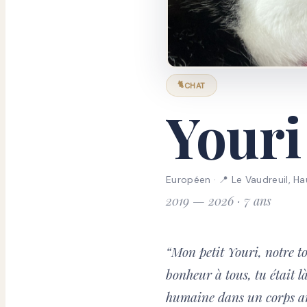
🐈
CHAT
Youri
Européen
·
📍
Le Vaudreuil, 
2019 — 2026 · 7 ans
“
Mon petit Youri, notre to
bonheur à tous, tu était l
humaine dans un corps ani