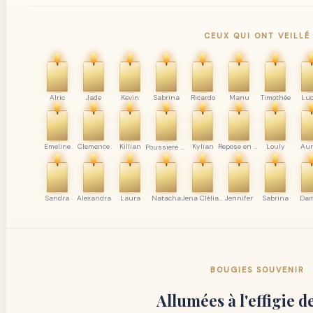
CEUX QUI ONT VEILLÉ
Alric
Jade
Kevin
Sabrina
Ricardo
Manu
Timothée
Lu
Emeline
Clemence
Killian
Kylian
Repose en paix Youri
Louly
Aur
Poussiere d’etoille filante ❤️
Sandra
Alexandra
Laura
Natacha
Jena Clélia et Brandon
Jennifer
Sabrina
Da
BOUGIES SOUVENIR
Allumées à l'effigie d