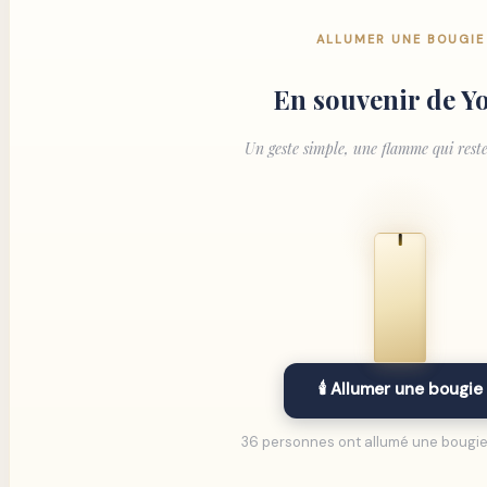
ALLUMER UNE BOUGIE
En souvenir de
Y
Un geste simple, une flamme qui rest
🕯️ Allumer une bougie
36 personnes ont allumé une bougie