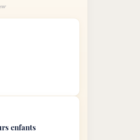
neur
urs enfants