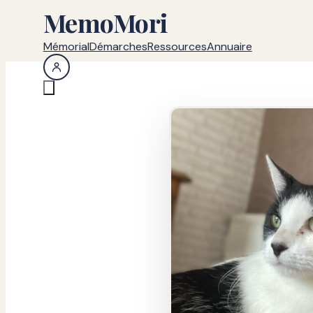
MemoMori
Mémorial
Démarches
Ressources
Annuaire