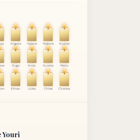
cas
Angela
Valerie
Noémie
Audrey
ore
Hugo
Andy
Aurelie
Melis
mon
Ethan
Jules
Chloé
Charles
e
Youri