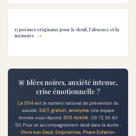
15 poèmes originaux pour le deuil, l’absence et la
mémoire
→
🚨 Idées noires, anxiété intense,
crise émotionnelle ?
Le 3114
est le numéro national de prévention du
suicide.
24/7, gratuit, anonyme
. Une équipe
formée vous répond.
SOS Amitié
: 09 72 39 40
50. Pour un accompagnement deuil dans la durée :
Vivre son Deuil
,
Empreintes
,
Phare Enfants-