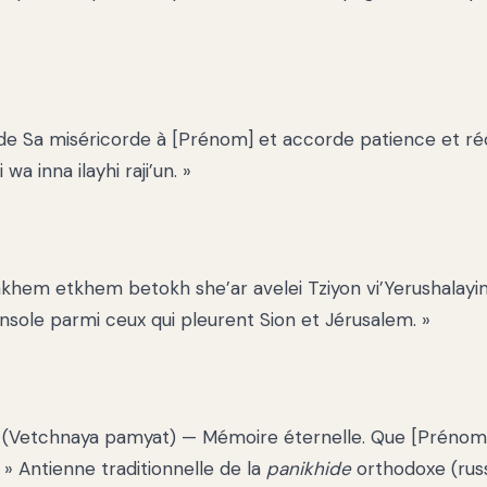
de Sa miséricorde à [Prénom] et accorde patience et ré
i wa inna ilayhi raji’un. »
hem etkhem betokh she’ar avelei Tziyon vi’Yerushalayim
nsole parmi ceux qui pleurent Sion et Jérusalem. »
 (Vetchnaya pamyat) — Mémoire éternelle. Que [Prénom]
 » Antienne traditionnelle de la
panikhide
orthodoxe (rus