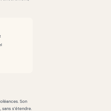
t
el
doléances. Son
, sans s’étendre.