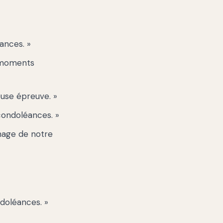
ances. »
s moments
use épreuve. »
condoléances. »
gnage de notre
doléances. »