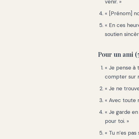
venir. »
« [Prénom] n
« En ces heur
soutien sincèr
Pour un ami (
« Je pense à 
compter sur m
« Je ne trouve
« Avec toute 
« Je garde e
pour toi. »
« Tu n’es pas s