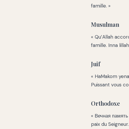
famille. »
Musulman
« Qu’Allah accor
famille. Inna lillah
Juif
« HaMakom yenak
Puissant vous co
Orthodoxe
« Вечная память
paix du Seigneur.