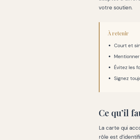
votre soutien.
À retenir
Court et si
Mentionner
Évitez les f
Signez toujo
Ce qu’il f
La carte qui acc
rôle est d’ident