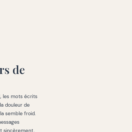
rs de
 les mots écrits
la douleur de
ela semble froid.
messages
et sincèrement,