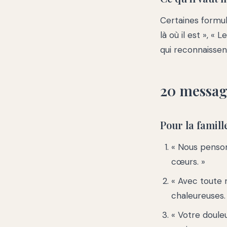
Certaines formul
là où il est », «
qui reconnaissen
20 message
Pour la famill
« Nous penson
cœurs. »
« Avec toute 
chaleureuses.
« Votre doule