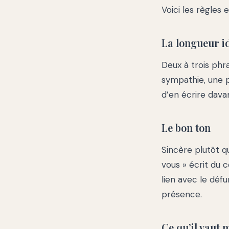
Voici les règles e
La longueur i
Deux à trois phr
sympathie, une ph
d’en écrire dava
Le bon ton
Sincère plutôt q
vous » écrit du 
lien avec le déf
présence.
Ce qu’il vaut 