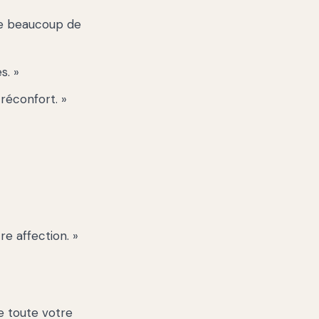
te beaucoup de
s. »
réconfort. »
e affection. »
e toute votre