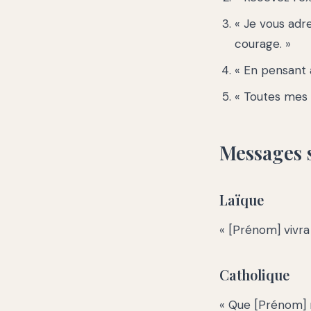
« Je vous adr
courage. »
« En pensant 
« Toutes mes 
Messages s
Laïque
« [Prénom] vivra
Catholique
« Que [Prénom] 