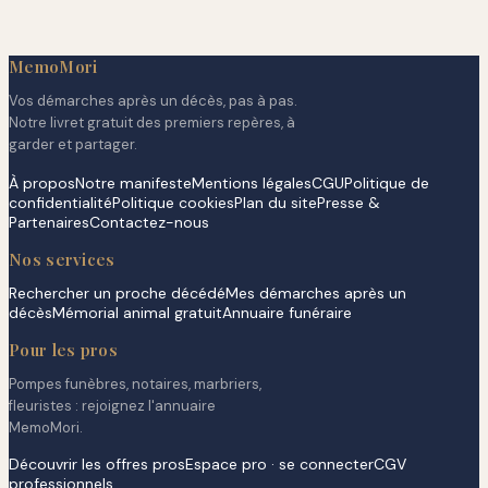
MemoMori
Vos démarches après un décès, pas à pas.
Notre livret gratuit des premiers repères, à
garder et partager.
À propos
Notre manifeste
Mentions légales
CGU
Politique de
confidentialité
Politique cookies
Plan du site
Presse &
Partenaires
Contactez-nous
Nos services
Rechercher un proche décédé
Mes démarches après un
décès
Mémorial animal gratuit
Annuaire funéraire
Pour les pros
Pompes funèbres, notaires, marbriers,
fleuristes : rejoignez l'annuaire
MemoMori.
Découvrir les offres pros
Espace pro · se connecter
CGV
professionnels