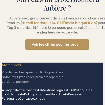
Aubière ?
Apparaissez gratuitement dans cet annuaire, ou choisisse
Premium
(★ tarif fondateur 14 € HT/mois bloqué à vie)
pour
Top 3 et la visibilité dans le parcours personnalisé des famill
endeuillées de votre ville.
Voir les offres pour les pros →
MemoMori
Vos démarches après un décès, pas à pas.
Notre livret gratuit des premiers repères, à
garder et partager.
À propos
Notre manifeste
Mentions légales
CGU
Politique de
confidentialité
Politique cookies
Plan du site
Presse &
Partenaires
Contactez-nous