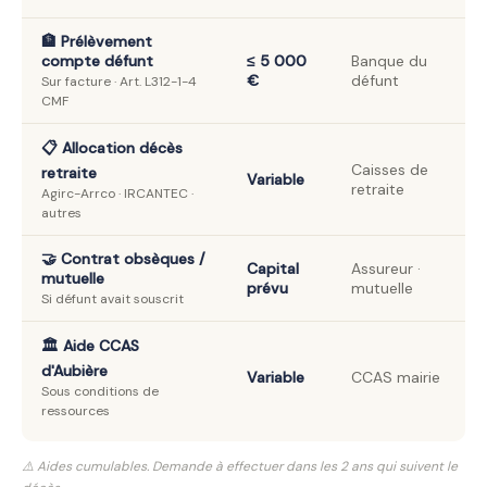
🏦 Prélèvement
compte défunt
≤ 5 000
Banque du
€
défunt
Sur facture · Art. L312-1-4
CMF
📋 Allocation décès
Caisses de
retraite
Variable
retraite
Agirc-Arrco · IRCANTEC ·
autres
🤝 Contrat obsèques /
Capital
Assureur ·
mutuelle
prévu
mutuelle
Si défunt avait souscrit
🏛️ Aide CCAS
d'Aubière
Variable
CCAS mairie
Sous conditions de
ressources
⚠️ Aides cumulables. Demande à effectuer dans les 2 ans qui suivent le