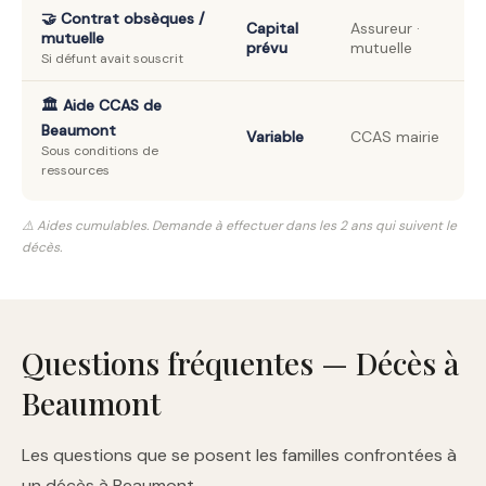
🤝 Contrat obsèques /
Capital
Assureur ·
mutuelle
prévu
mutuelle
Si défunt avait souscrit
🏛️ Aide CCAS de
Beaumont
Variable
CCAS mairie
Sous conditions de
ressources
⚠️ Aides cumulables. Demande à effectuer dans les 2 ans qui suivent le
décès.
Questions fréquentes — Décès à
Beaumont
Les questions que se posent les familles confrontées à
un décès à Beaumont.