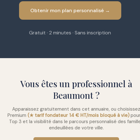
Obtenir mon plan personnalisé →
Gratuit · 2 minutes · Sans inscription
Vous êtes un professionnel à
Beaumont ?
Apparaissez gratuitement dans cet annuaire, ou choisisse
Premium
(★ tarif fondateur 14 € HT/mois bloqué à vie)
pour
Top 3 et la visibilité dans le parcours personnalisé des famill
endeuillées de votre ville.