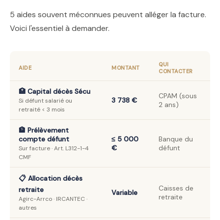
5 aides souvent méconnues peuvent alléger la facture.
Voici l'essentiel à demander.
QUI
AIDE
MONTANT
CONTACTER
🏥 Capital décès Sécu
CPAM (sous
3 738 €
Si défunt salarié ou
2 ans)
retraité < 3 mois
🏦 Prélèvement
compte défunt
≤ 5 000
Banque du
€
défunt
Sur facture · Art. L312-1-4
CMF
📋 Allocation décès
Caisses de
retraite
Variable
retraite
Agirc-Arrco · IRCANTEC ·
autres