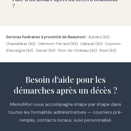
?
Services funéraires à proximité de Beaumont :
Aubière (63)
·
Chamalières (63)
·
Clermont-Ferrand (63)
·
Cébazat (63)
·
Cournon-
d'Auvergne (63)
·
Gerzat (63)
·
Pont-du-Château (63)
·
Riom (63)
Besoin d'aide pour les
démarches après un décès ?
MemoMori vous accompagne étape par étape dans
toutes les formalités administratives — courriers pré-
remplis, contacts locaux, suivi personnalisé.