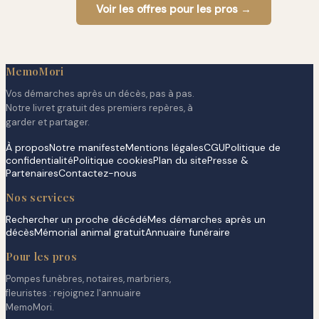
Voir les offres pour les pros →
MemoMori
Vos démarches après un décès, pas à pas.
Notre livret gratuit des premiers repères, à
garder et partager.
À propos
Notre manifeste
Mentions légales
CGU
Politique de
confidentialité
Politique cookies
Plan du site
Presse &
Partenaires
Contactez-nous
Nos services
Rechercher un proche décédé
Mes démarches après un
décès
Mémorial animal gratuit
Annuaire funéraire
Pour les pros
Pompes funèbres, notaires, marbriers,
fleuristes : rejoignez l'annuaire
MemoMori.