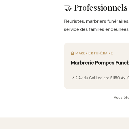
🤝 Professionnel
Fleuristes, marbriers funérai
service des familles endeuillé
🪦 MARBRIER FUNÉRAIRE
Marbrerie Pompes Funebr
📍 2 Av du Gal Leclerc 51150 A
Vous êt