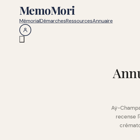
MemoMori
Mémorial
Démarches
Ressources
Annuaire
Annu
Aÿ-Champagn
recense l
crémator