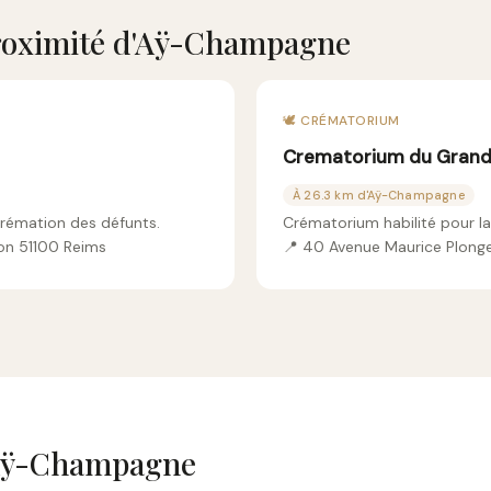
roximité d'Aÿ-Champagne
🕊️ CRÉMATORIUM
Crematorium du Grand
À 26.3 km d'Aÿ-Champagne
crémation des défunts.
Crématorium habilité pour l
on 51100 Reims
📍 40 Avenue Maurice Plong
'Aÿ-Champagne