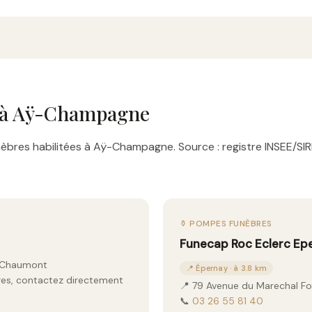
 à Aÿ-Champagne
bres habilitées à Aÿ-Champagne. Source : registre INSEE/SIR
⚱️ POMPES FUNÈBRES
Funecap Roc Eclerc Ep
0 Chaumont
📍 Épernay · à 3.8 km
aires, contactez directement
📍 79 Avenue du Marechal F
📞
03 26 55 81 40