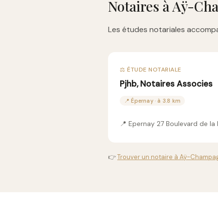
Notaires à Aÿ-C
Les études notariales accompa
⚖️ ÉTUDE NOTARIALE
Pjhb, Notaires Associes
📍 Épernay · à 3.8 km
📍 Epernay 27 Boulevard de l
👉
Trouver un notaire à Aÿ-Champag