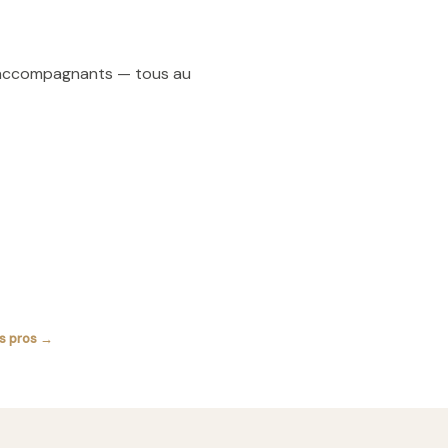
t accompagnants — tous au
es pros →