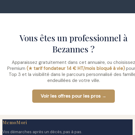
Vous êtes un professionnel à
Bezannes ?
Apparaissez gratuitement dans cet annuaire, ou choisisse
Premium
(★ tarif fondateur 14 € HT/mois bloqué à vie)
pour
Top 3 et la visibilité dans le parcours personnalisé des famill
endeuillées de votre ville.
Voir les offres pour les pros →
MemoMori
Vos démarches après un décès, pas à pas.