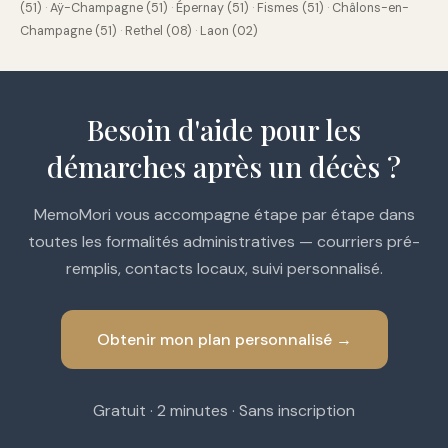
(51)
·
Aÿ-Champagne (51)
·
Épernay (51)
·
Fismes (51)
·
Châlons-en-
Champagne (51)
·
Rethel (08)
·
Laon (02)
Besoin d'aide pour les
démarches après un décès ?
MemoMori vous accompagne étape par étape dans
toutes les formalités administratives — courriers pré-
remplis, contacts locaux, suivi personnalisé.
Obtenir mon plan personnalisé →
Gratuit · 2 minutes · Sans inscription