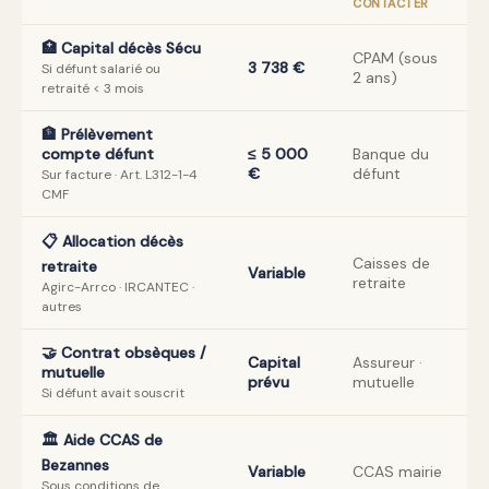
CONTACTER
🏥 Capital décès Sécu
CPAM (sous
3 738 €
Si défunt salarié ou
2 ans)
retraité < 3 mois
🏦 Prélèvement
compte défunt
≤ 5 000
Banque du
€
défunt
Sur facture · Art. L312-1-4
CMF
📋 Allocation décès
Caisses de
retraite
Variable
retraite
Agirc-Arrco · IRCANTEC ·
autres
🤝 Contrat obsèques /
Capital
Assureur ·
mutuelle
prévu
mutuelle
Si défunt avait souscrit
🏛️ Aide CCAS de
Bezannes
Variable
CCAS mairie
Sous conditions de