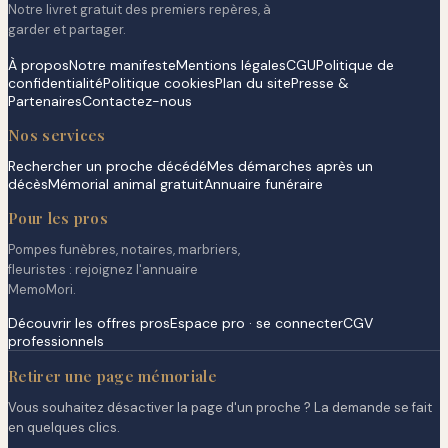
Notre livret gratuit des premiers repères, à
garder et partager.
À propos
Notre manifeste
Mentions légales
CGU
Politique de
confidentialité
Politique cookies
Plan du site
Presse &
Partenaires
Contactez-nous
Nos services
Rechercher un proche décédé
Mes démarches après un
décès
Mémorial animal gratuit
Annuaire funéraire
Pour les pros
Pompes funèbres, notaires, marbriers,
fleuristes : rejoignez l'annuaire
MemoMori.
Découvrir les offres pros
Espace pro · se connecter
CGV
professionnels
Retirer une page mémoriale
Vous souhaitez désactiver la page d'un proche ? La demande se fait
en quelques clics.