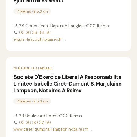
Pjhb Notaires Reims
📍 Reims · à 5.3 km
📍 28 Cours Jean-Baptiste Langlet 51100 Reims
📞
03 26 36 86 86
etude-lescout.notaires.fr →
⚖️ ÉTUDE NOTARIALE
Societe D'Exercice Liberal A Responsabilite
Limitee Isabelle Ciret-Dumont & Marjolaine
Lampson, Notaires A Reims
📍 Reims · à 5.3 km
📍 29 Boulevard Foch 51100 Reims
📞
03 26 50 32 50
www.ciret-dumont-lampson.notaires.fr →