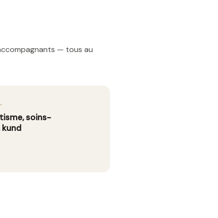
t accompagnants — tous au
L
isme, soins-
, kund