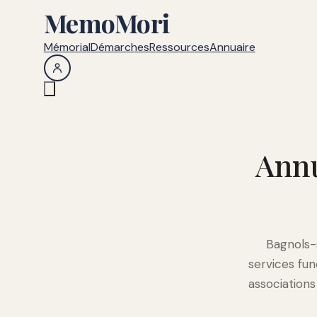
MemoMori
Mémorial
Démarches
Ressources
Annuaire
Annu
Bagnols-
services fu
association