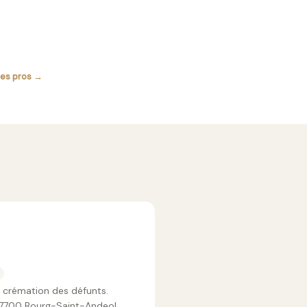
les pros →
a crémation des défunts.
 07700 Bourg-Saint-Andeol