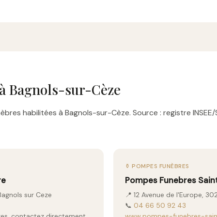
à Bagnols-sur-Cèze
bres habilitées à Bagnols-sur-Cèze. Source : registre INSEE/
⚱️ POMPES FUNÈBRES
re
Pompes Funebres Sain
Bagnols sur Ceze
📍 12 Avenue de l'Europe, 3
📞
04 66 50 92 43
aires, contactez directement
www.pompes-funebres-saint