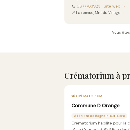
📞
0677763923
·
Site web →
📍 La remise, Mnt du Village
Vous êtes
Crématorium à pr
🕊️ CRÉMATORIUM
Commune D Orange
À 17.4 km de Bagnols-sur-Cèze
Crématorium habilité pour la 
📍 Le Coudoulet 933 Rue des 