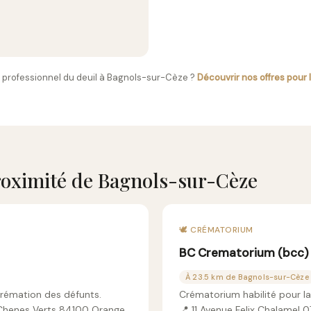
 professionnel du deuil à Bagnols-sur-Cèze ?
Découvrir nos offres pour 
oximité de Bagnols-sur-Cèze
🕊️ CRÉMATORIUM
BC Crematorium (bcc)
À 23.5 km de Bagnols-sur-Cèze
crémation des défunts.
Crématorium habilité pour l
Chenes Verts 84100 Orange
📍 11 Avenue Felix Chalamel