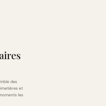
aires
emble des
imetières et
 moments les