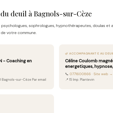
 du deuil à Bagnols-sur-Cèze
res, psychologues, sophrologues, hypnothérapeutes, doulas e
es de votre commune.
🌿 ACCOMPAGNANT·E AU DEUI
 - Coaching en
Céline Coulomb magnét
energetiques, hypnose
📞
0771600866
·
Site web →
0 Bagnols-sur-Cèze Par email
📍 15 Imp. Plantevin