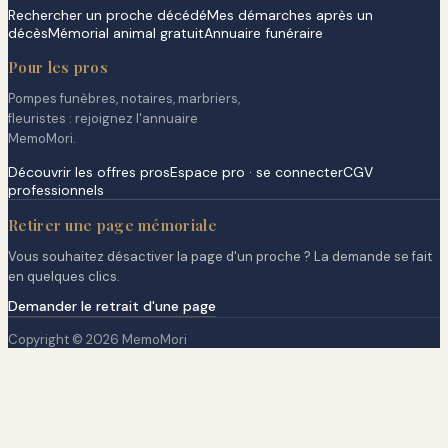
Rechercher un proche décédé
Mes démarches après un
décès
Mémorial animal gratuit
Annuaire funéraire
Pour les pros
Pompes funèbres, notaires, marbriers,
fleuristes : rejoignez l'annuaire
MemoMori.
Découvrir les offres pros
Espace pro · se connecter
CGV
professionnels
Retirer une page mémoriale
Vous souhaitez désactiver la page d'un proche ? La demande se fait
en quelques clics.
Demander le retrait d'une page
Copyright © 2026 MemoMori