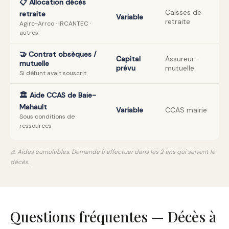
📋 Allocation décès
Caisses de
retraite
Variable
retraite
Agirc-Arrco · IRCANTEC ·
autres
🤝 Contrat obsèques /
Capital
Assureur ·
mutuelle
prévu
mutuelle
Si défunt avait souscrit
🏛️ Aide CCAS de Baie-
Mahault
Variable
CCAS mairie
Sous conditions de
ressources
⚠️ Aides cumulables. Demande à effectuer dans les 2 ans qui suivent le
décès.
Questions fréquentes — Décès à