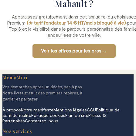
Mahault ?
Apparaissez gratuitement dans cet annuaire, ou choisisse
Premium
(★ tarif fondateur 14 € HT/mois bloqué à vie)
pour
Top 3 et la visibilité dans le parcours personnalisé des famill
endeuillées de votre ville.
Voir les offres pour les pros →
MemoMori
Vos démarches après un décès, pas à pas.
Notre livret gratuit des premiers repères, à
garder et partager.
À propos
Notre manifeste
Mentions légales
CGU
Politique de
confidentialité
Politique cookies
Plan du site
Presse &
Partenaires
Contactez-nous
Nos services