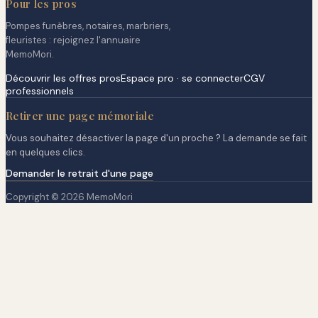
Pour les pros
Pompes funèbres, notaires, marbriers,
fleuristes : rejoignez l'annuaire
MemoMori.
Découvrir les offres pros
Espace pro · se connecter
CGV
professionnels
Retirer une page mémoriale
Vous souhaitez désactiver la page d'un proche ? La demande se fait
en quelques clics.
Demander le retrait d'une page
Copyright © 2026 MemoMori