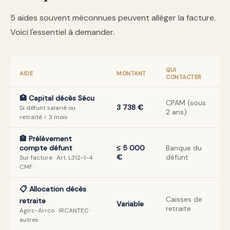
5 aides souvent méconnues peuvent alléger la facture.
Voici l'essentiel à demander.
QUI
AIDE
MONTANT
CONTACTER
🏥 Capital décès Sécu
CPAM (sous
3 738 €
Si défunt salarié ou
2 ans)
retraité < 3 mois
🏦 Prélèvement
compte défunt
≤ 5 000
Banque du
€
défunt
Sur facture · Art. L312-1-4
CMF
📋 Allocation décès
Caisses de
retraite
Variable
retraite
Agirc-Arrco · IRCANTEC ·
autres