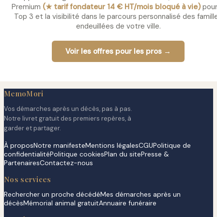
Premium
(★ tarif fondateur 14 € HT/mois bloqué à vie)
pour
Top 3 et la visibilité dans le parcours personnalisé des famill
endeuillées de votre ville.
Voir les offres pour les pros →
MemoMori
Vos démarches après un décès, pas à pas.
Notre livret gratuit des premiers repères, à
garder et partager.
À propos
Notre manifeste
Mentions légales
CGU
Politique de
confidentialité
Politique cookies
Plan du site
Presse &
Partenaires
Contactez-nous
Nos services
Rechercher un proche décédé
Mes démarches après un
décès
Mémorial animal gratuit
Annuaire funéraire