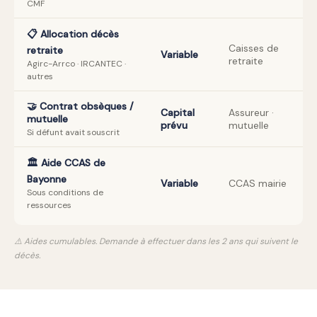
CMF
📋 Allocation décès
Caisses de
retraite
Variable
retraite
Agirc-Arrco · IRCANTEC ·
autres
🤝 Contrat obsèques /
Capital
Assureur ·
mutuelle
prévu
mutuelle
Si défunt avait souscrit
🏛️ Aide CCAS de
Bayonne
Variable
CCAS mairie
Sous conditions de
ressources
⚠️ Aides cumulables. Demande à effectuer dans les 2 ans qui suivent le
décès.