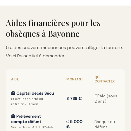
Aides financières pour les
obsèques à Bayonne
5 aides souvent méconnues peuvent alléger la facture.
Voici l'essentiel à demander.
QUI
AIDE
MONTANT
CONTACTER
🏥 Capital décès Sécu
CPAM (sous
3 738 €
Si défunt salarié ou
2 ans)
retraité < 3 mois
🏦 Prélèvement
compte défunt
≤ 5 000
Banque du
€
défunt
Sur facture · Art. L312-1-4