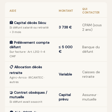
QUI
AIDE
MONTANT
CONTACTER
🏥 Capital décès Sécu
CPAM (sous
3 738 €
Si défunt salarié ou retraité
2 ans)
< 3 mois
🏦 Prélèvement compte
défunt
≤ 5 000
Banque du
€
défunt
Sur facture · Art. L312-1-4
CMF
📋 Allocation décès
Caisses de
retraite
Variable
retraite
Agirc-Arrco · IRCANTEC ·
autres
🤝 Contrat obsèques /
Capital
Assureur ·
mutuelle
prévu
mutuelle
Si défunt avait souscrit