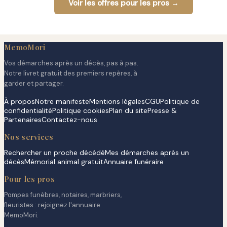
Voir les offres pour les pros →
MemoMori
Vos démarches après un décès, pas à pas.
Notre livret gratuit des premiers repères, à
garder et partager.
À propos
Notre manifeste
Mentions légales
CGU
Politique de
confidentialité
Politique cookies
Plan du site
Presse &
Partenaires
Contactez-nous
Nos services
Rechercher un proche décédé
Mes démarches après un
décès
Mémorial animal gratuit
Annuaire funéraire
Pour les pros
Pompes funèbres, notaires, marbriers,
fleuristes : rejoignez l'annuaire
MemoMori.