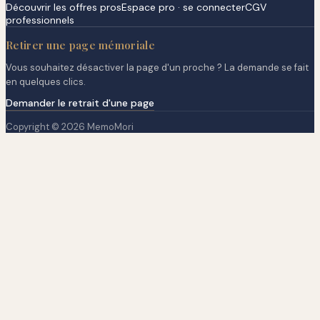
Découvrir les offres pros
Espace pro · se connecter
CGV
professionnels
Retirer une page mémoriale
Vous souhaitez désactiver la page d'un proche ? La demande se fait
en quelques clics.
Demander le retrait d'une page
Copyright © 2026 MemoMori