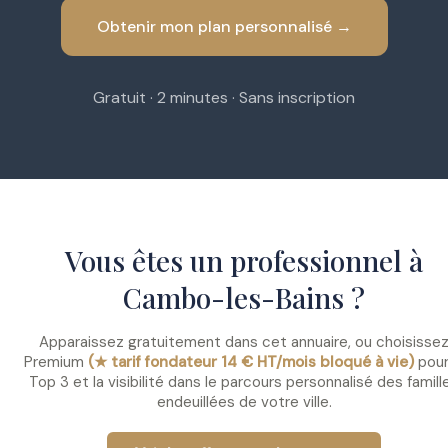
Obtenir mon plan personnalisé →
Gratuit · 2 minutes · Sans inscription
Vous êtes un professionnel à
Cambo-les-Bains ?
Apparaissez gratuitement dans cet annuaire, ou choisisse
Premium
(★ tarif fondateur 14 € HT/mois bloqué à vie)
pour
Top 3 et la visibilité dans le parcours personnalisé des famill
endeuillées de votre ville.