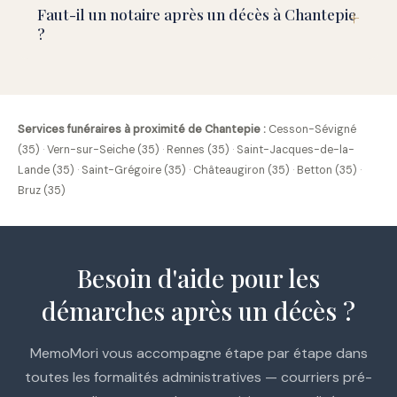
Faut-il un notaire après un décès à Chantepie
?
Services funéraires à proximité de Chantepie :
Cesson-Sévigné
(35)
·
Vern-sur-Seiche (35)
·
Rennes (35)
·
Saint-Jacques-de-la-
Lande (35)
·
Saint-Grégoire (35)
·
Châteaugiron (35)
·
Betton (35)
·
Bruz (35)
Besoin d'aide pour les
démarches après un décès ?
MemoMori vous accompagne étape par étape dans
toutes les formalités administratives — courriers pré-