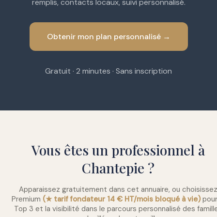
remplis, contacts locaux, suivi personnalisé.
Obtenir mon plan personnalisé →
Gratuit · 2 minutes · Sans inscription
Vous êtes un professionnel à
Chantepie ?
Apparaissez gratuitement dans cet annuaire, ou choisisse
Premium
(★ tarif fondateur 14 € HT/mois bloqué à vie)
pour
Top 3 et la visibilité dans le parcours personnalisé des famill