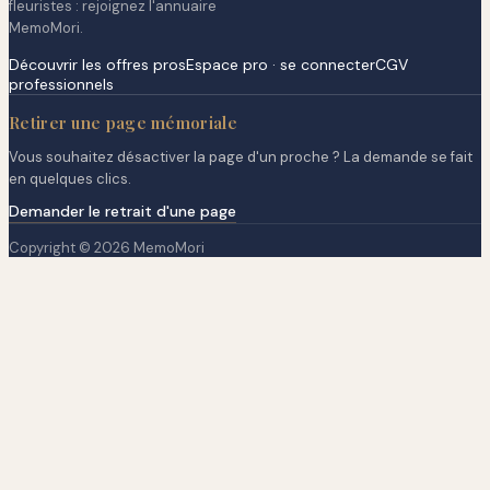
fleuristes : rejoignez l'annuaire
MemoMori.
Découvrir les offres pros
Espace pro · se connecter
CGV
professionnels
Retirer une page mémoriale
Vous souhaitez désactiver la page d'un proche ? La demande se fait
en quelques clics.
Demander le retrait d'une page
Copyright © 2026 MemoMori