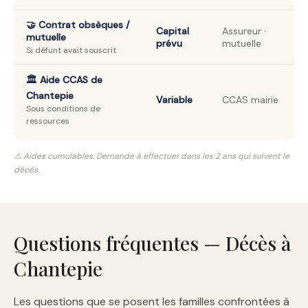
🤝 Contrat obsèques /
Capital
Assureur ·
mutuelle
prévu
mutuelle
Si défunt avait souscrit
🏛️ Aide CCAS de
Chantepie
Variable
CCAS mairie
Sous conditions de
ressources
⚠️ Aides cumulables. Demande à effectuer dans les 2 ans qui suivent le
décès.
Questions fréquentes — Décès à
Chantepie
Les questions que se posent les familles confrontées à