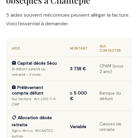
obsèques à Chantepie
5 aides souvent méconnues peuvent alléger la facture.
Voici l'essentiel à demander.
QUI
AIDE
MONTANT
CONTACTER
🏥 Capital décès Sécu
CPAM (sous
3 738 €
Si défunt salarié ou
2 ans)
retraité < 3 mois
🏦 Prélèvement
compte défunt
≤ 5 000
Banque du
€
défunt
Sur facture · Art. L312-1-4
CMF
📋 Allocation décès
Caisses de
retraite
Variable
retraite
Agirc-Arrco · IRCANTEC ·
autres