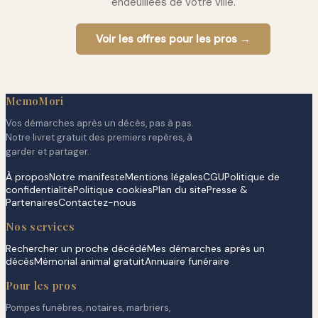
endeuillées de votre ville.
Voir les offres pour les pros →
MemoMori
Vos démarches après un décès, pas à pas.
Notre livret gratuit des premiers repères, à
garder et partager.
À propos
Notre manifeste
Mentions légales
CGU
Politique de
confidentialité
Politique cookies
Plan du site
Presse &
Partenaires
Contactez-nous
Nos services
Rechercher un proche décédé
Mes démarches après un
décès
Mémorial animal gratuit
Annuaire funéraire
Pour les pros
Pompes funèbres, notaires, marbriers,