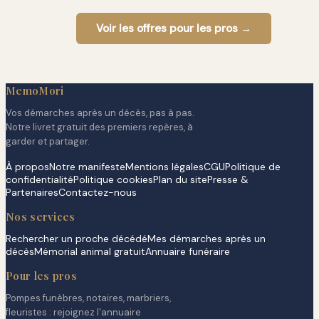
Voir les offres pour les pros →
MemoMori
Vos démarches après un décès, pas à pas.
Notre livret gratuit des premiers repères, à
garder et partager.
À propos
Notre manifeste
Mentions légales
CGU
Politique de
confidentialité
Politique cookies
Plan du site
Presse &
Partenaires
Contactez-nous
Nos services
Rechercher un proche décédé
Mes démarches après un
décès
Mémorial animal gratuit
Annuaire funéraire
Pour les pros
Pompes funèbres, notaires, marbriers,
fleuristes : rejoignez l'annuaire