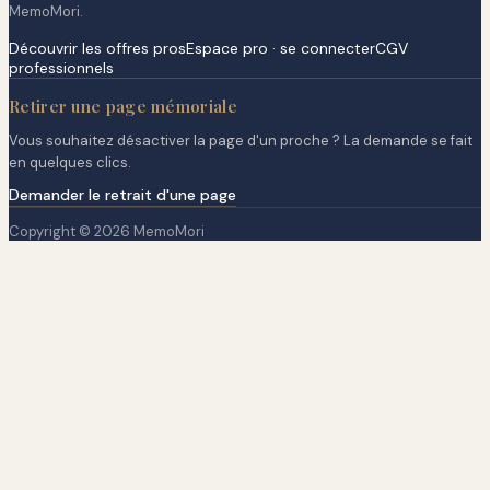
MemoMori.
Découvrir les offres pros
Espace pro · se connecter
CGV
professionnels
Retirer une page mémoriale
Vous souhaitez désactiver la page d'un proche ? La demande se fait
en quelques clics.
Demander le retrait d'une page
Copyright © 2026 MemoMori