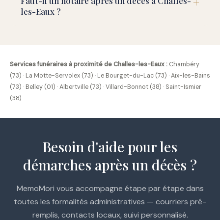
Faut-il un notaire après un décès à Challes-
les-Eaux ?
Services funéraires à proximité de Challes-les-Eaux :
Chambéry
(73)
·
La Motte-Servolex (73)
·
Le Bourget-du-Lac (73)
·
Aix-les-Bains
(73)
·
Belley (01)
·
Albertville (73)
·
Villard-Bonnot (38)
·
Saint-Ismier
(38)
Besoin d'aide pour les
démarches après un décès ?
MemoMori vous accompagne étape par étape dans
toutes les formalités administratives — courriers pré-
remplis, contacts locaux, suivi personnalisé.