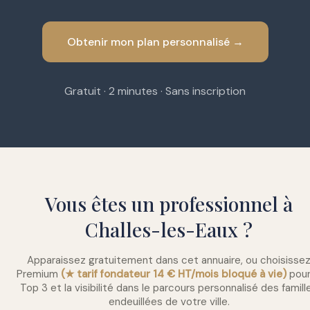
Obtenir mon plan personnalisé →
Gratuit · 2 minutes · Sans inscription
Vous êtes un professionnel à
Challes-les-Eaux ?
Apparaissez gratuitement dans cet annuaire, ou choisisse
Premium
(★ tarif fondateur 14 € HT/mois bloqué à vie)
pour
Top 3 et la visibilité dans le parcours personnalisé des famill
endeuillées de votre ville.