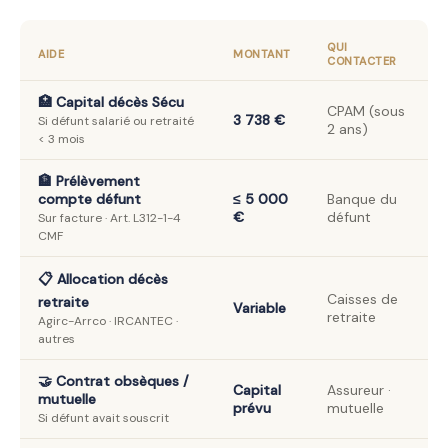
QUI
AIDE
MONTANT
CONTACTER
🏥 Capital décès Sécu
CPAM (sous
3 738 €
Si défunt salarié ou retraité
2 ans)
< 3 mois
🏦 Prélèvement
compte défunt
≤ 5 000
Banque du
€
défunt
Sur facture · Art. L312-1-4
CMF
📋 Allocation décès
Caisses de
retraite
Variable
retraite
Agirc-Arrco · IRCANTEC ·
autres
🤝 Contrat obsèques /
Capital
Assureur ·
mutuelle
prévu
mutuelle
Si défunt avait souscrit