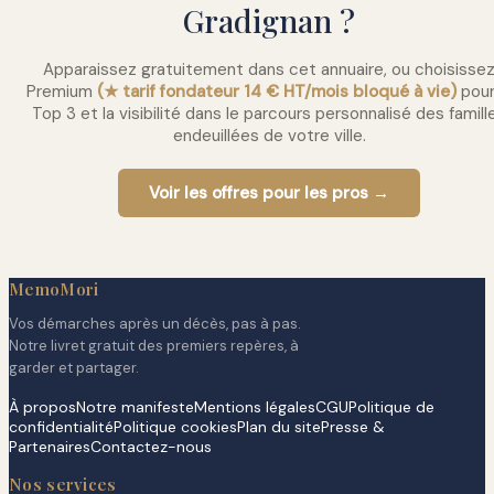
Gradignan ?
Apparaissez gratuitement dans cet annuaire, ou choisisse
Premium
(★ tarif fondateur 14 € HT/mois bloqué à vie)
pour
Top 3 et la visibilité dans le parcours personnalisé des famill
endeuillées de votre ville.
Voir les offres pour les pros →
MemoMori
Vos démarches après un décès, pas à pas.
Notre livret gratuit des premiers repères, à
garder et partager.
À propos
Notre manifeste
Mentions légales
CGU
Politique de
confidentialité
Politique cookies
Plan du site
Presse &
Partenaires
Contactez-nous
Nos services