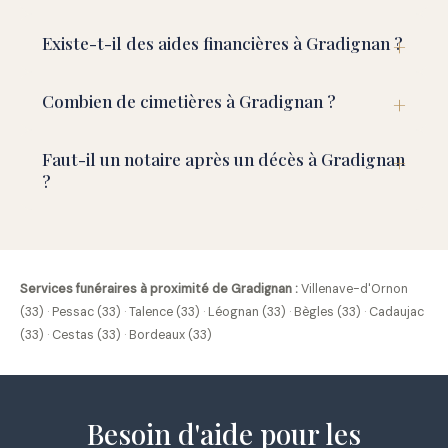
Existe-t-il des aides financières à Gradignan ?
Combien de cimetières à Gradignan ?
Faut-il un notaire après un décès à Gradignan
?
Services funéraires à proximité de Gradignan :
Villenave-d'Ornon
(33)
·
Pessac (33)
·
Talence (33)
·
Léognan (33)
·
Bègles (33)
·
Cadaujac
(33)
·
Cestas (33)
·
Bordeaux (33)
Besoin d'aide pour les