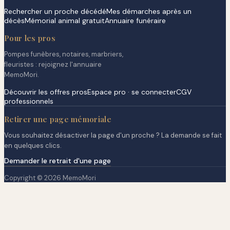
Rechercher un proche décédé
Mes démarches après un
décès
Mémorial animal gratuit
Annuaire funéraire
Pour les pros
Pompes funèbres, notaires, marbriers,
fleuristes : rejoignez l'annuaire
MemoMori.
Découvrir les offres pros
Espace pro · se connecter
CGV
professionnels
Retirer une page mémoriale
Vous souhaitez désactiver la page d'un proche ? La demande se fait
en quelques clics.
Demander le retrait d'une page
Copyright © 2026 MemoMori