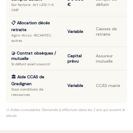
€
défunt
Sur facture · Art. L312-1-4
CMF
📋 Allocation décès
Caisses de
retraite
Variable
retraite
Agirc-Arrco · IRCANTEC ·
autres
🤝 Contrat obsèques /
Capital
Assureur ·
mutuelle
prévu
mutuelle
Si défunt avait souscrit
🏛️ Aide CCAS de
Gradignan
Variable
CCAS mairie
Sous conditions de
ressources
⚠️ Aides cumulables. Demande à effectuer dans les 2 ans qui suivent le
décès.