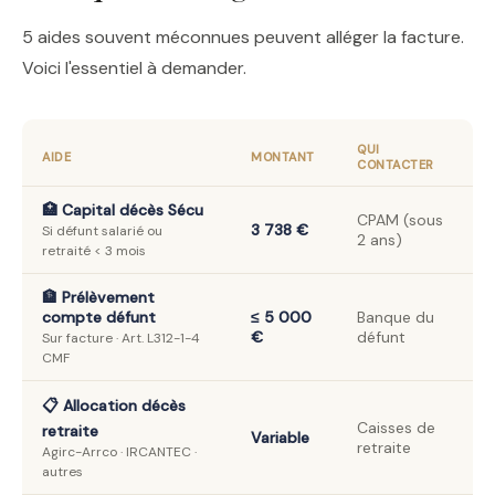
5 aides souvent méconnues peuvent alléger la facture.
Voici l'essentiel à demander.
QUI
AIDE
MONTANT
CONTACTER
🏥 Capital décès Sécu
CPAM (sous
3 738 €
Si défunt salarié ou
2 ans)
retraité < 3 mois
🏦 Prélèvement
compte défunt
≤ 5 000
Banque du
€
défunt
Sur facture · Art. L312-1-4
CMF
📋 Allocation décès
Caisses de
retraite
Variable
retraite
Agirc-Arrco · IRCANTEC ·
autres