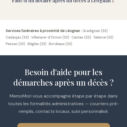
Faut-il un notaire après un décès à Léognan ?
Services funéraires à proximité de Léognan :
Gradignan (33)
·
Cadaujac (33)
·
Villenave-d'Ornon (33)
·
Cestas (33)
·
Talence (33)
·
Pessac (33)
·
Bègles (33)
·
Bordeaux (33)
Besoin d'aide pour les
démarches après un décès ?
MemoMori vous accompagne étape par étape dans
toutes les formalités administratives — courriers pré-
remplis, contacts locaux, suivi personnalisé.