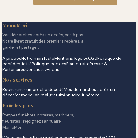
MemoMori
Vos démarches après un décès, pas à pas.
Notre livret gratuit des premiers repères, à
garder et partager.
À propos
Notre manifeste
Mentions légales
CGU
Politique de
confidentialité
Politique cookies
Plan du site
Presse &
Partenaires
Contactez-nous
Nos services
Rechercher un proche décédé
Mes démarches après un
décès
Mémorial animal gratuit
Annuaire funéraire
Pour les pros
Pompes funèbres, notaires, marbriers,
fleuristes : rejoignez l'annuaire
MemoMori.
Découvrir les offres pros
Espace pro · se connecter
CGV