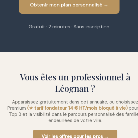
Obtenir mon plan personnalisé →
Gratuit · 2 minutes · Sans inscription
Vous êtes un professionnel à
Léognan ?
Apparaissez gratuitement dans cet annuaire, ou choisisse
Premium
(★ tarif fondateur 14 € HT/mois bloqué à vie)
pour
Top 3 et la visibilité dans le parcours personnalisé des famill
endeuillées de votre ville.
Voir les offres pour les pros →