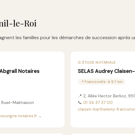
nil-le-Roi
gnent les familles pour les démarches de succession après u
⚖️ ÉTUDE NOTARIALE
Abgrall Notaires
SELAS Audrey Claisen
📍 Franconville · à 9.7 km
📍 2, Allée Hector Berlioz, 95
0 Rueil-Malmaison
📞
01 34 37 37 00
claisen-barthelemy-franconvil
bouvigne.notaires.fr →