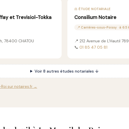
⚖️ ÉTUDE NOTARIALE
fay et Trevisiol-Tokka
Consilium Notaire
📍 Carrières-sous-Poissy · à 6.5
ch, 78400 CHATOU
📍 212 Avenue de L'Hautil 78
📞
01 85 47 05 81
Voir 8 autres études notariales ↓
-Roi sur notaires.fr →