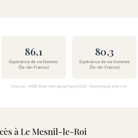
86,1
80,3
Espérance de vie femmes
Espérance de vie hommes
(Île-de-France)
(Île-de-France)
Sources : INSEE Bilan démographique 2025 · Statistiques état civil
écès à Le Mesnil-le-Roi