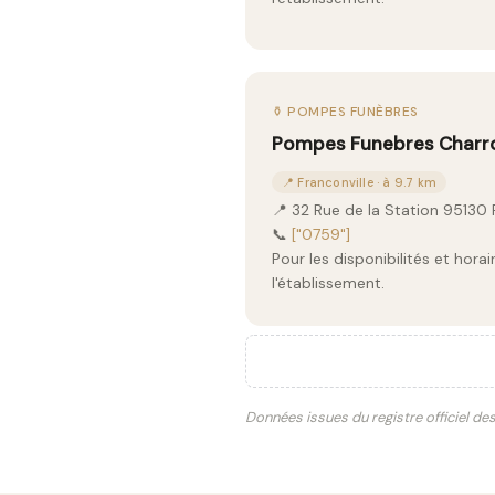
⚱️ POMPES FUNÈBRES
Pompes Funebres Charr
📍 Franconville · à 9.7 km
📍 32 Rue de la Station 95130 
📞
["0759"]
Pour les disponibilités et hor
l'établissement.
Données issues du registre officiel de