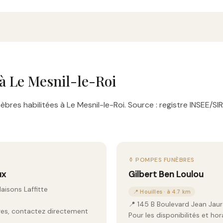
à Le Mesnil-le-Roi
res habilitées à Le Mesnil-le-Roi. Source : registre INSEE/SI
⚱️ POMPES FUNÈBRES
ux
Gilbert Ben Loulou
aisons Laffitte
📍 Houilles · à 4.7 km
📍 145 B Boulevard Jean Jau
aires, contactez directement
Pour les disponibilités et ho