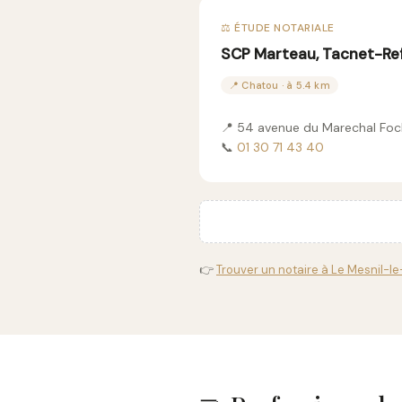
⚖️ ÉTUDE NOTARIALE
SCP Marteau, Tacnet-Ref
📍 Chatou · à 5.4 km
📍 54 avenue du Marechal Fo
📞
01 30 71 43 40
👉
Trouver un notaire à Le Mesnil-le