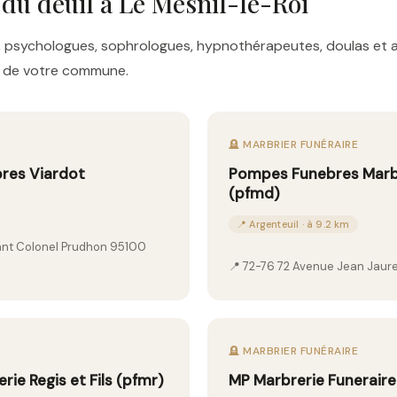
 du deuil à Le Mesnil-le-Roi
res, psychologues, sophrologues, hypnothérapeutes, doulas e
es de votre commune.
🪦 MARBRIER FUNÉRAIRE
res Viardot
Pompes Funebres Marb
(pfmd)
📍 Argenteuil · à 9.2 km
ant Colonel Prudhon 95100
📍 72-76 72 Avenue Jean Jaur
🪦 MARBRIER FUNÉRAIRE
e Regis et Fils (pfmr)
MP Marbrerie Funeraire