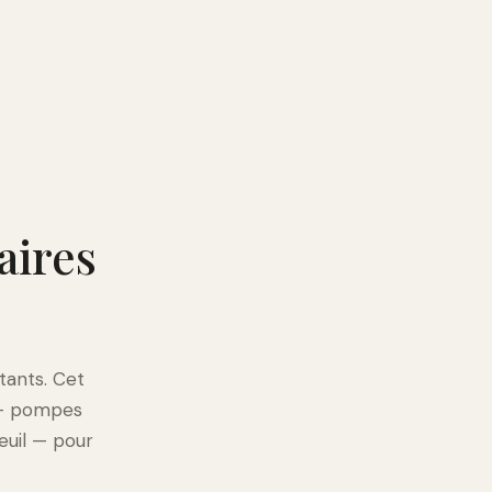
aires
tants. Cet
 — pompes
euil — pour