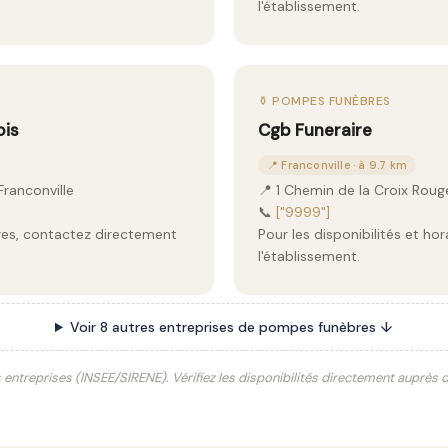
l'établissement.
⚱️ POMPES FUNÈBRES
ois
Cgb Funeraire
📍 Franconville · à 9.7 km
Franconville
📍 1 Chemin de la Croix Roug
📞
["9999"]
aires, contactez directement
Pour les disponibilités et ho
l'établissement.
Voir 8 autres entreprises de pompes funèbres ↓
s entreprises (INSEE/SIRENE). Vérifiez les disponibilités directement auprès