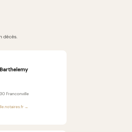
n décès.
-Barthelemy
130 Franconville
le.notaires.fr →