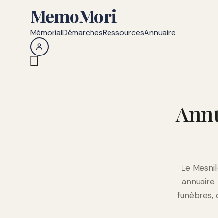
MemoMori
Mémorial
Démarches
Ressources
Annuaire
Annu
Le Mesnil
annuaire
funèbres, 