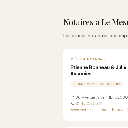
Notaires à Le Mes
Les études notariales accompa
⚖️ ÉTUDE NOTARIALE
Etienne Bonneau & Julie 
Associes
📍 Rueil-Malmaison · à 7.4 km
📍 96 Avenue Albert 1Er 9250
📞
01 47 08 35 21
www.merveille-kirsch-thoraval-