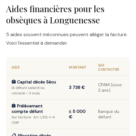
Aides financières pour les
obsèques à Longuenesse
5 aides souvent méconnues peuvent alléger la facture.
Voici l'essentiel à demander.
QUI
AIDE
MONTANT
CONTACTER
🏥 Capital décès Sécu
CPAM (sous
3 738 €
Si défunt salarié ou
2 ans)
retraité < 3 mois
🏦 Prélèvement
compte défunt
≤ 5 000
Banque du
€
défunt
Sur facture · Art. L312-1-4
CMF
📋 Allocation décès