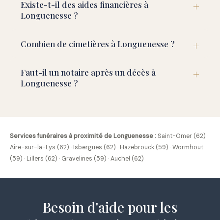
Existe-t-il des aides financières à
Longuenesse ?
Combien de cimetières à Longuenesse ?
Faut-il un notaire après un décès à
Longuenesse ?
Services funéraires à proximité de Longuenesse :
Saint-Omer (62)
·
Aire-sur-la-Lys (62)
·
Isbergues (62)
·
Hazebrouck (59)
·
Wormhout
(59)
·
Lillers (62)
·
Gravelines (59)
·
Auchel (62)
Besoin d'aide pour les