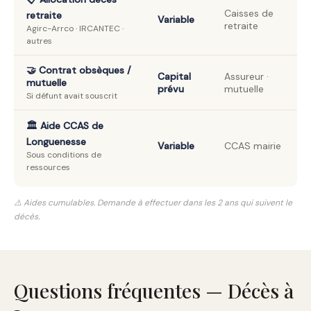
Caisses de
retraite
Variable
retraite
Agirc-Arrco · IRCANTEC ·
autres
🤝 Contrat obsèques /
Capital
Assureur ·
mutuelle
prévu
mutuelle
Si défunt avait souscrit
🏛️ Aide CCAS de
Longuenesse
Variable
CCAS mairie
Sous conditions de
ressources
⚠️ Aides cumulables. Demande à effectuer dans les 2 ans qui suivent le
décès.
Questions fréquentes — Décès à