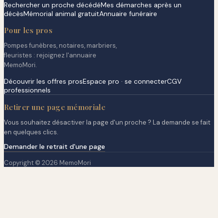
Rechercher un proche décédé
Mes démarches après un
décès
Mémorial animal gratuit
Annuaire funéraire
Pour les pros
Pompes funèbres, notaires, marbriers,
fleuristes : rejoignez l'annuaire
MemoMori.
Découvrir les offres pros
Espace pro · se connecter
CGV
professionnels
Retirer une page mémoriale
Vous souhaitez désactiver la page d'un proche ? La demande se fait
en quelques clics.
Demander le retrait d'une page
Copyright © 2026 MemoMori