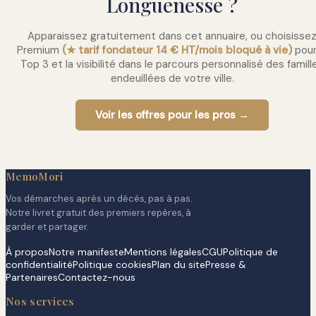
Longuenesse ?
Apparaissez gratuitement dans cet annuaire, ou choisisse
Premium
(★ tarif fondateur 14 € HT/mois bloqué à vie)
pour
Top 3 et la visibilité dans le parcours personnalisé des famill
endeuillées de votre ville.
Voir les offres pour les pros →
MemoMori
Vos démarches après un décès, pas à pas.
Notre livret gratuit des premiers repères, à
garder et partager.
À propos
Notre manifeste
Mentions légales
CGU
Politique de
confidentialité
Politique cookies
Plan du site
Presse &
Partenaires
Contactez-nous
Nos services