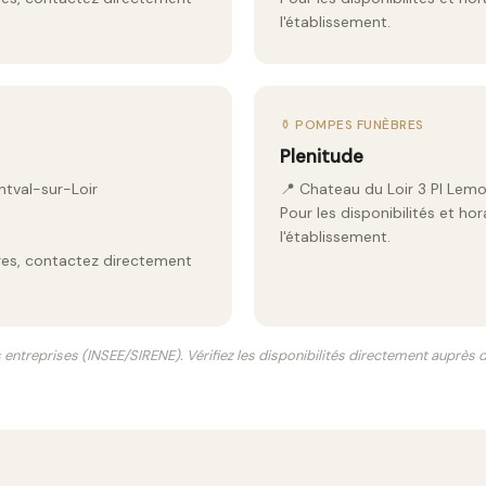
l'établissement.
⚱️ POMPES FUNÈBRES
Plenitude
ntval-sur-Loir
📍 Chateau du Loir 3 Pl Lem
Pour les disponibilités et ho
l'établissement.
aires, contactez directement
s entreprises (INSEE/SIRENE). Vérifiez les disponibilités directement auprès