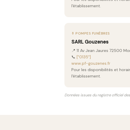
l'établissement.
⚱️ POMPES FUNÈBRES
SARL Gouzenes
📍 11 Av Jean Jaures 72500 Mo
📞
["0135"]
www.pf-gouzenes.fr
Pour les disponibilités et hor
l'établissement.
Données issues du registre officiel de