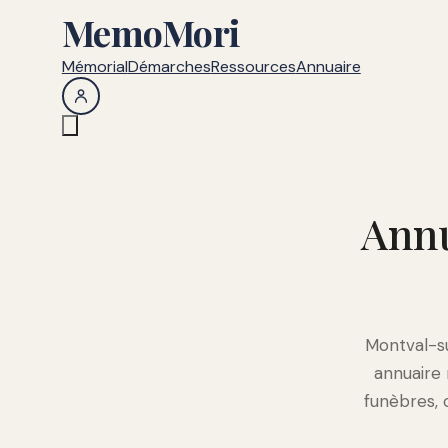
MemoMori
Mémorial
Démarches
Ressources
Annuaire
Annu
Montval-su
annuaire
funèbres, 