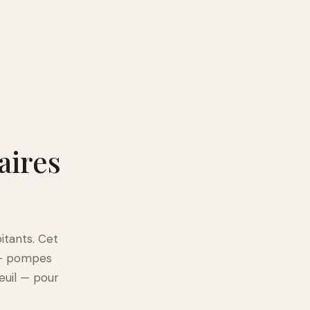
aires
itants. Cet
 — pompes
euil — pour