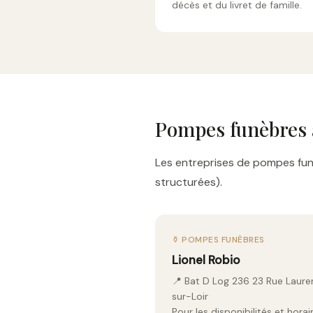
décès et du livret de famille.
Pompes funèbres 
Les entreprises de pompes funè
structurées).
⚱️ POMPES FUNÈBRES
Lionel Robio
📍 Bat D Log 236 23 Rue Laur
sur-Loir
Pour les disponibilités et hor