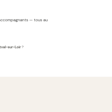
t accompagnants — tous au
tval-sur-Loir
?