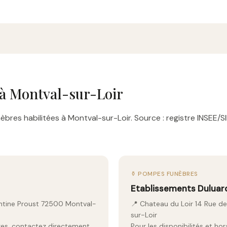
à Montval-sur-Loir
bres habilitées à Montval-sur-Loir. Source : registre INSEE/S
⚱️ POMPES FUNÈBRES
Etablissements Duluar
entine Proust 72500 Montval-
📍 Chateau du Loir 14 Rue d
sur-Loir
aires, contactez directement
Pour les disponibilités et ho