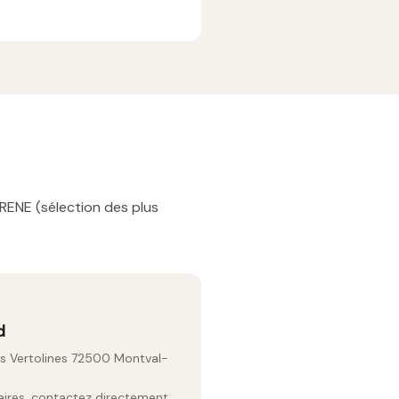
IRENE (sélection des plus
d
es Vertolines 72500 Montval-
raires, contactez directement