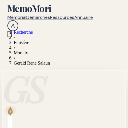
MemoMori
Mémorial
Démarches
Ressources
Annuaire
Recherche
›
Finistère
›
Morlaix
›
Gerald Rene Salaun
GS