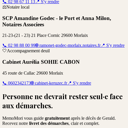
📞
02 98 67 11 13
📍
S'y rendre
⚖️
Notaire local
SCP Amandine Godec - le Port et Anna Milon,
Notaires Associees
21-23-(21 - 23) 21 Place Cornic 29600 Morlaix
📞
02 98 88 00 99
🌐
ramonet-godec-morlaix.notaires.fr
📍
S'y rendre
🤍
Accompagnement deuil
Cabinet Aurélia SOHIE CABON
45 route de Callac 29600 Morlaix
📞
0602342173
🌐
cabinet-keruzec.fr
📍
S'y rendre
Personne ne devrait rester seul·e face
aux démarches.
MemoMori vous guide
gratuitement
après le décès de
Gerald
.
Recevez notre
livret des démarches
, clair et complet.