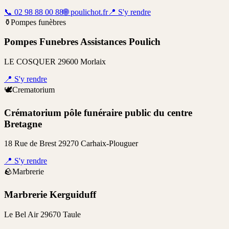
📞
02 98 88 00 88
🌐
poulichot.fr
📍
S'y rendre
⚱️
Pompes funèbres
Pompes Funebres Assistances Poulich
LE COSQUER 29600 Morlaix
📍
S'y rendre
🕊️
Crematorium
Crématorium pôle funéraire public du centre
Bretagne
18 Rue de Brest 29270 Carhaix-Plouguer
📍
S'y rendre
🪨
Marbrerie
Marbrerie Kerguiduff
Le Bel Air 29670 Taule