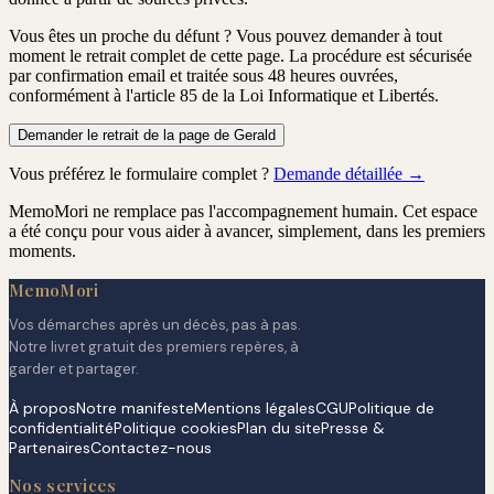
Vous êtes un proche du défunt ?
Vous pouvez demander à tout
moment le retrait complet de cette page. La procédure est
sécurisée
par confirmation email
et traitée
sous 48 heures ouvrées
,
conformément à l'article 85 de la Loi Informatique et Libertés.
Demander le retrait de la page de Gerald
Vous préférez le formulaire complet ?
Demande détaillée →
MemoMori ne remplace pas l'accompagnement humain. Cet espace
a été conçu pour vous aider à avancer, simplement, dans les premiers
moments.
MemoMori
Vos démarches après un décès, pas à pas.
Notre livret gratuit des premiers repères, à
garder et partager.
À propos
Notre manifeste
Mentions légales
CGU
Politique de
confidentialité
Politique cookies
Plan du site
Presse &
Partenaires
Contactez-nous
Nos services