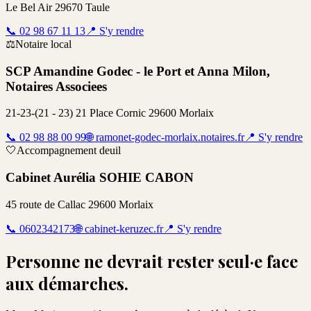
Le Bel Air 29670 Taule
📞
02 98 67 11 13
📍
S'y rendre
⚖️
Notaire local
SCP Amandine Godec - le Port et Anna Milon,
Notaires Associees
21-23-(21 - 23) 21 Place Cornic 29600 Morlaix
📞
02 98 88 00 99
🌐
ramonet-godec-morlaix.notaires.fr
📍
S'y rendre
🤍
Accompagnement deuil
Cabinet Aurélia SOHIE CABON
45 route de Callac 29600 Morlaix
📞
0602342173
🌐
cabinet-keruzec.fr
📍
S'y rendre
Personne ne devrait rester seul·e face
aux démarches.