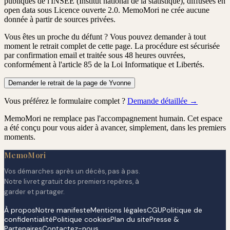
publiques de l'INSEE (Institut national de la statistique), diffusées en
open data sous Licence ouverte 2.0. MemoMori ne crée aucune
donnée à partir de sources privées.
Vous êtes un proche du défunt ?
Vous pouvez demander à tout
moment le retrait complet de cette page. La procédure est
sécurisée
par confirmation email
et traitée
sous 48 heures ouvrées
,
conformément à l'article 85 de la Loi Informatique et Libertés.
Demander le retrait de la page de Yvonne
Vous préférez le formulaire complet ?
Demande détaillée →
MemoMori ne remplace pas l'accompagnement humain. Cet espace
a été conçu pour vous aider à avancer, simplement, dans les premiers
moments.
MemoMori
Vos démarches après un décès, pas à pas.
Notre livret gratuit des premiers repères, à
garder et partager.
À propos
Notre manifeste
Mentions légales
CGU
Politique de
confidentialité
Politique cookies
Plan du site
Presse &
Partenaires
Contactez-nous