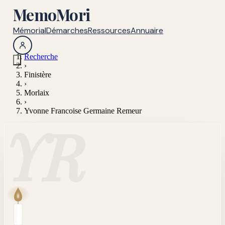
MemoMori
Mémorial
Démarches
Ressources
Annuaire
Recherche
›
Finistère
›
Morlaix
›
Yvonne Francoise Germaine Remeur
YR