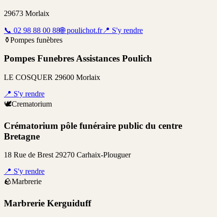
29673 Morlaix
📞
02 98 88 00 88
🌐
poulichot.fr
📍
S'y rendre
⚱️
Pompes funèbres
Pompes Funebres Assistances Poulich
LE COSQUER 29600 Morlaix
📍
S'y rendre
🕊️
Crematorium
Crématorium pôle funéraire public du centre
Bretagne
18 Rue de Brest 29270 Carhaix-Plouguer
📍
S'y rendre
🪨
Marbrerie
Marbrerie Kerguiduff