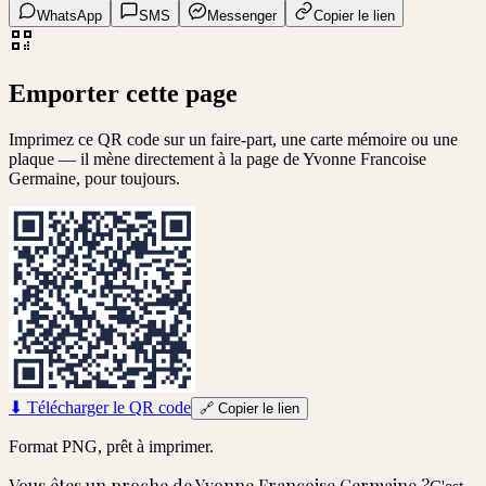
WhatsApp
SMS
Messenger
Copier le lien
Emporter cette page
Imprimez ce QR code sur un faire-part, une carte mémoire ou une
plaque — il mène directement à la page de
Yvonne Francoise
Germaine
, pour toujours.
⬇
Télécharger le QR code
🔗
Copier le lien
Format PNG, prêt à imprimer.
Vous êtes un proche de
Yvonne Francoise Germaine
?