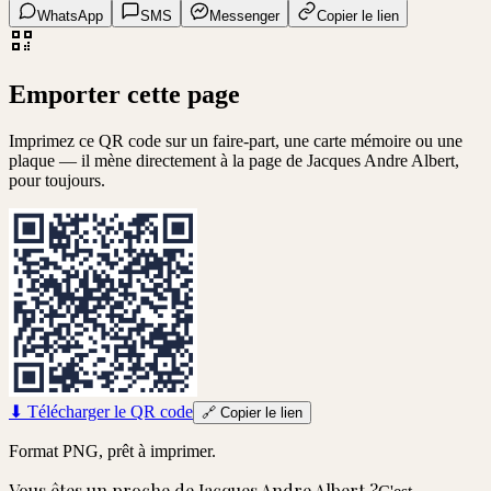
WhatsApp
SMS
Messenger
Copier le lien
Emporter cette page
Imprimez ce QR code sur un faire-part, une carte mémoire ou une
plaque — il mène directement à la page de
Jacques Andre Albert
,
pour toujours.
⬇
Télécharger le QR code
🔗
Copier le lien
Format PNG, prêt à imprimer.
Vous êtes un proche de
Jacques Andre Albert
?