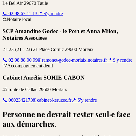
Le Bel Air 29670 Taule
📞
02 98 67 11 13
📍
S'y rendre
⚖️
Notaire local
SCP Amandine Godec - le Port et Anna Milon,
Notaires Associees
21-23-(21 - 23) 21 Place Cornic 29600 Morlaix
📞
02 98 88 00 99
🌐
ramonet-godec-morlaix.notaires.fr
📍
S'y rendre
🤍
Accompagnement deuil
Cabinet Aurélia SOHIE CABON
45 route de Callac 29600 Morlaix
📞
0602342173
🌐
cabinet-keruzec.fr
📍
S'y rendre
Personne ne devrait rester seul·e face
aux démarches.