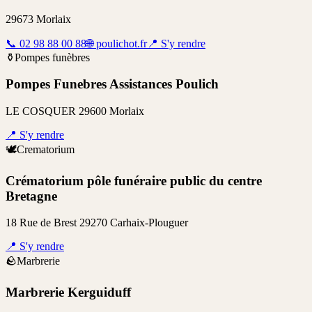
29673 Morlaix
📞
02 98 88 00 88
🌐
poulichot.fr
📍
S'y rendre
⚱️
Pompes funèbres
Pompes Funebres Assistances Poulich
LE COSQUER 29600 Morlaix
📍
S'y rendre
🕊️
Crematorium
Crématorium pôle funéraire public du centre
Bretagne
18 Rue de Brest 29270 Carhaix-Plouguer
📍
S'y rendre
🪨
Marbrerie
Marbrerie Kerguiduff