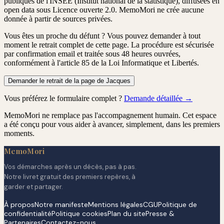
publiques de l'INSEE (Institut national de la statistique), diffusées en
open data sous Licence ouverte 2.0. MemoMori ne crée aucune
donnée à partir de sources privées.
Vous êtes un proche du défunt ?
Vous pouvez demander à tout
moment le retrait complet de cette page. La procédure est
sécurisée
par confirmation email
et traitée
sous 48 heures ouvrées
,
conformément à l'article 85 de la Loi Informatique et Libertés.
Demander le retrait de la page de Jacques
Vous préférez le formulaire complet ?
Demande détaillée →
MemoMori ne remplace pas l'accompagnement humain. Cet espace
a été conçu pour vous aider à avancer, simplement, dans les premiers
moments.
MemoMori
Vos démarches après un décès, pas à pas.
Notre livret gratuit des premiers repères, à
garder et partager.
À propos
Notre manifeste
Mentions légales
CGU
Politique de
confidentialité
Politique cookies
Plan du site
Presse &
Partenaires
Contactez-nous