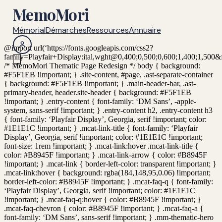
MemoMori
Mémorial
Démarches
Ressources
Annuaire
@import url(‘https://fonts.googleapis.com/css2?
family=Playfair+Display:ital,wght@0,400;0,500;0,600;1,400;1,5
/* MemoMori Thematic Page Redesign */ body { background:
#F5F1EB !important; } .site-content, #page, .ast-separate-container
{ background: #F5F1EB !important; } .main-header-bar, .ast-
primary-header, header.site-header { background: #F5F1EB
!important; } .entry-content { font-family: ‘DM Sans’, -apple-
system, sans-serif !important; } .entry-content h2, .entry-content h3
{ font-family: ‘Playfair Display’, Georgia, serif !important; color:
#1E1E1C !important; } .mcat-link-title { font-family: ‘Playfair
Display’, Georgia, serif !important; color: #1E1E1C !important;
font-size: 1rem !important; } .mcat-link:hover .mcat-link-title {
color: #B8945F !important; } .mcat-link-arrow { color: #B8945F
!important; } .mcat-link { border-left-color: transparent !important; }
.mcat-link:hover { background: rgba(184,148,95,0.06) !important;
border-left-color: #B8945F !important; } .mcat-faq-q { font-family:
‘Playfair Display’, Georgia, serif !important; color: #1E1E1C
!important; } .mcat-faq-q:hover { color: #B8945F !important; }
.mcat-faq-chevron { color: #B8945F !important; } .mcat-faq-a {
font-family: ‘DM Sans’, sans-serif !important; } .mm-thematic-hero