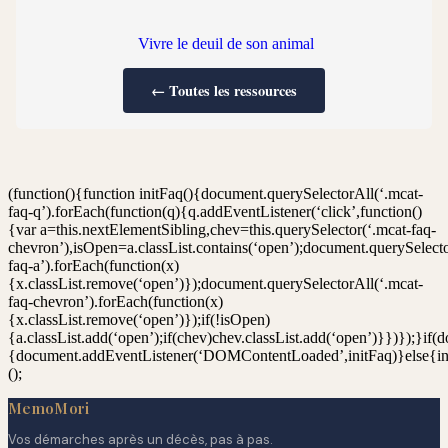
Vivre le deuil de son animal
← Toutes les ressources
(function(){function initFaq(){document.querySelectorAll(‘.mcat-
faq-q’).forEach(function(q){q.addEventListener(‘click’,function()
{var a=this.nextElementSibling,chev=this.querySelector(‘.mcat-faq-
chevron’),isOpen=a.classList.contains(‘open’);document.querySelecto
faq-a’).forEach(function(x)
{x.classList.remove(‘open’)});document.querySelectorAll(‘.mcat-
faq-chevron’).forEach(function(x)
{x.classList.remove(‘open’)});if(!isOpen)
{a.classList.add(‘open’);if(chev)chev.classList.add(‘open’)}})});}if
{document.addEventListener(‘DOMContentLoaded’,initFaq)}else{in
();
MemoMori
Vos démarches après un décès, pas à pas.