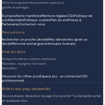
Notre livret gratuit des premiers repères, à
garder et partager.
À propos
Notre manifeste
Mentions légales
CGU
Politique de
confidentialité
Politique cookies
Plan du site
Presse &
Partenaires
Contactez-nous
Nos services
Rechercher un proche décédé
Mes démarches après un
décès
Mémorial animal gratuit
Annuaire funéraire
Pour les pros
Pompes funèbres, notaires, marbriers,
fleuristes : rejoignez l'annuaire
MemoMori.
Découvrir les offres pros
Espace pro · se connecter
CGV
professionnels
Retirer une page mémoriale
Vous souhaitez désactiver la page d'un proche ? La demande se fait
en quelques clics.