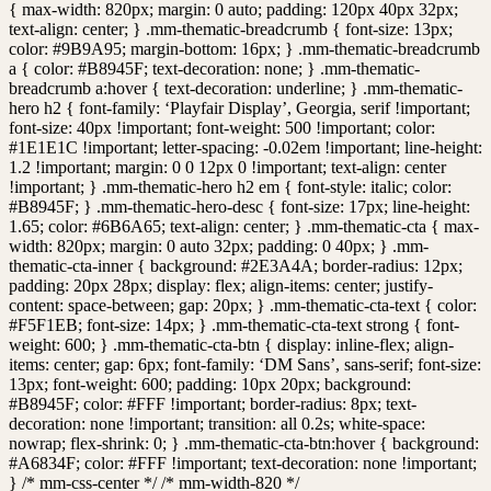
{ max-width: 820px; margin: 0 auto; padding: 120px 40px 32px;
text-align: center; } .mm-thematic-breadcrumb { font-size: 13px;
color: #9B9A95; margin-bottom: 16px; } .mm-thematic-breadcrumb
a { color: #B8945F; text-decoration: none; } .mm-thematic-
breadcrumb a:hover { text-decoration: underline; } .mm-thematic-
hero h2 { font-family: ‘Playfair Display’, Georgia, serif !important;
font-size: 40px !important; font-weight: 500 !important; color:
#1E1E1C !important; letter-spacing: -0.02em !important; line-height:
1.2 !important; margin: 0 0 12px 0 !important; text-align: center
!important; } .mm-thematic-hero h2 em { font-style: italic; color:
#B8945F; } .mm-thematic-hero-desc { font-size: 17px; line-height:
1.65; color: #6B6A65; text-align: center; } .mm-thematic-cta { max-
width: 820px; margin: 0 auto 32px; padding: 0 40px; } .mm-
thematic-cta-inner { background: #2E3A4A; border-radius: 12px;
padding: 20px 28px; display: flex; align-items: center; justify-
content: space-between; gap: 20px; } .mm-thematic-cta-text { color:
#F5F1EB; font-size: 14px; } .mm-thematic-cta-text strong { font-
weight: 600; } .mm-thematic-cta-btn { display: inline-flex; align-
items: center; gap: 6px; font-family: ‘DM Sans’, sans-serif; font-size:
13px; font-weight: 600; padding: 10px 20px; background:
#B8945F; color: #FFF !important; border-radius: 8px; text-
decoration: none !important; transition: all 0.2s; white-space:
nowrap; flex-shrink: 0; } .mm-thematic-cta-btn:hover { background:
#A6834F; color: #FFF !important; text-decoration: none !important;
} /* mm-css-center */ /* mm-width-820 */