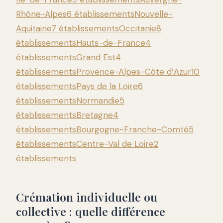
Rhône-Alpes
6 établissements
Nouvelle-
Aquitaine
7 établissements
Occitanie
8
établissements
Hauts-de-France
4
établissements
Grand Est
4
établissements
Provence-Alpes-Côte d’Azur
10
établissements
Pays de la Loire
6
établissements
Normandie
5
établissements
Bretagne
4
établissements
Bourgogne-Franche-Comté
5
établissements
Centre-Val de Loire
2
établissements
Crémation individuelle ou
collective : quelle différence