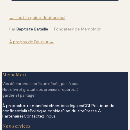
← Tout le guide deuil animal
Par
Baptiste Bataille
—
Fondateur de MemoMori
À propos de l’auteur →
MemoMori
Vos démarches après un décès, pas à pas.
Notre livret gratuit des premiers repères, à
garder et partager.
À propos
Notre manifeste
Mentions légales
CGU
Politique de
confidentialité
Politique cookies
Plan du site
Presse &
Partenaires
Contactez-nous
Nos services