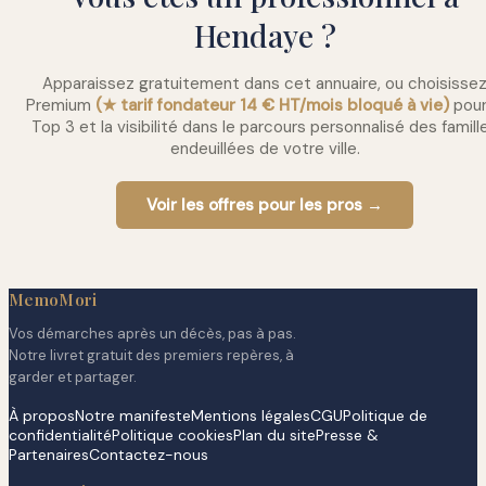
Hendaye ?
Apparaissez gratuitement dans cet annuaire, ou choisisse
Premium
(★ tarif fondateur 14 € HT/mois bloqué à vie)
pour
Top 3 et la visibilité dans le parcours personnalisé des famill
endeuillées de votre ville.
Voir les offres pour les pros →
MemoMori
Vos démarches après un décès, pas à pas.
Notre livret gratuit des premiers repères, à
garder et partager.
À propos
Notre manifeste
Mentions légales
CGU
Politique de
confidentialité
Politique cookies
Plan du site
Presse &
Partenaires
Contactez-nous