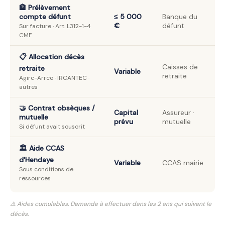
🏦 Prélèvement
compte défunt
≤ 5 000
Banque du
€
défunt
Sur facture · Art. L312-1-4
CMF
📋 Allocation décès
Caisses de
retraite
Variable
retraite
Agirc-Arrco · IRCANTEC ·
autres
🤝 Contrat obsèques /
Capital
Assureur ·
mutuelle
prévu
mutuelle
Si défunt avait souscrit
🏛️ Aide CCAS
d'Hendaye
Variable
CCAS mairie
Sous conditions de
ressources
⚠️ Aides cumulables. Demande à effectuer dans les 2 ans qui suivent le
décès.